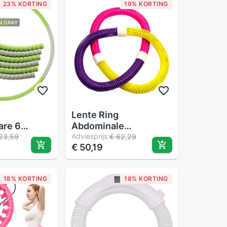
23% KORTING
19% KORTING
Lente Ring
are 6
Abdominale
nne Taille
Bodybuilding Chilrd
Adviesprijs:
23,59
€ 62,29
€ 50,19
op Foam
Volwassen Gewicht
m
Gym Fitness
ng Sport
Apparatuur Thuis
18% KORTING
18% KORTING
e Gewicht
Oefening Zachte
aratuur
Spanning Cirkel
Workout