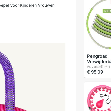
oepel Voor Kinderen Vrouwen
Pengroad
Verwijderb
Stukken Du
Adviesprijs:
€ 1
€ 95,09
Fitness Ho
Hoepel Gy
Bodybuildi
Verstelbar
Fitnessapp