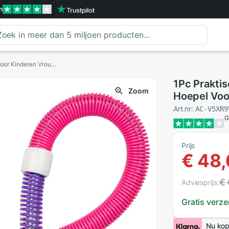
n
1Pc Praktische Handige Draagbare Nuttig Hoepel Voor Kinderen Vrouwen Volwassen
1Pc Prakti
Zoom
Hoepel Voo
Art.nr:
AC-V5XR9
G
Prijs
€ 48
€
Adviesprijs:
Gratis verz
Nu kop