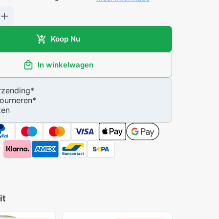
Koop Nu
In winkelwagen
zending
*
ourneren
*
zen
it