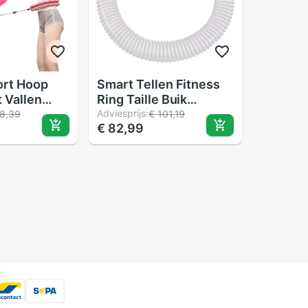
ort Hoop
Smart Tellen Fitness
t Vallen
Ring Taille Buik
elbaar 24
Thining Hoop Nuttig
Adviesprijs:
8,39
€ 101,19
€ 82,99
Duurzaam Fitness
Hoepel Voor Vrouw
(Wit)