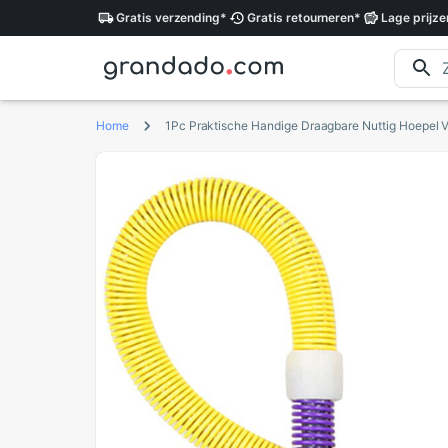
Gratis
verzending
*
Gratis
retourneren
*
Lage
prijze
Home