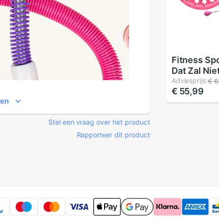
Fitness Sp
Dat Zal Nie
Maat Verst
Adviesprijs:
€ 6
€ 55,99
Stukken
ien
Stel een vraag over het product
Rapporteer dit product