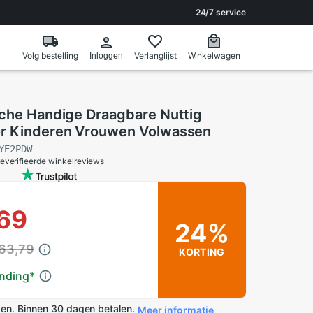
24/7 service
Volg bestelling
Verlanglijst
Winkelwagen
Inloggen
sche Handige Draagbare Nuttig
r Kinderen Vrouwen Volwassen
YE2PDW
everifieerde winkelreviews
,69
24%
 63,79
KORTING
ending
*
en. Binnen 30 dagen betalen.
Meer informatie