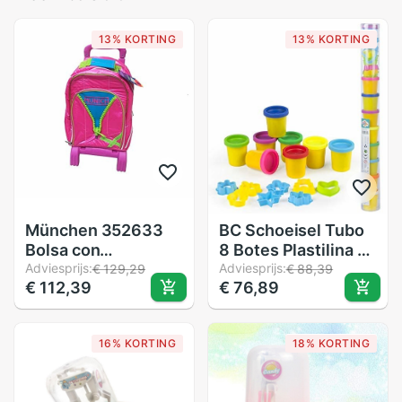
13% KORTING
13% KORTING
München 352633
BC Schoeisel Tubo
Bolsa con
8 Botes Plastilina +
cremallera, 46 cm,
Adviesprijs:
Moldes 5X5X53 Cm
Adviesprijs:
€ 129,29
€ 88,39
€ 112,39
€ 76,89
19 Litros, Rosa
CB 44375
16% KORTING
18% KORTING