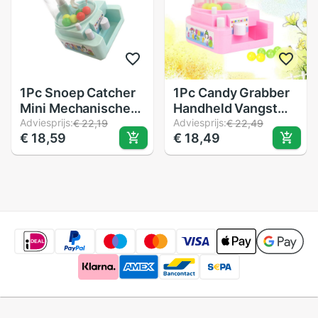
1Pc Snoep Catcher
1Pc Candy Grabber
Mini Mechanische
Handheld Vangst
Arm Kleine Kraan
Adviesprijs:
Pop Mechanische
Adviesprijs:
€ 22,19
€ 22,49
€ 18,59
€ 18,49
Machine Handheld
Arm Kleine Machine
Vangen (Sky-Blauw)
Kraan Machine Voor
Kinderen