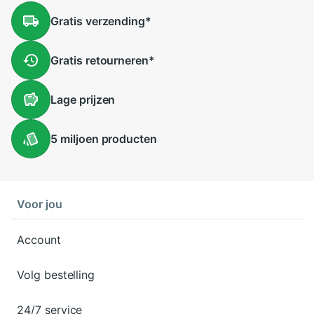
Gratis
verzending
*
Gratis
retourneren
*
Lage
prijzen
5 miljoen
producten
Voor jou
Account
Volg bestelling
24/7 service