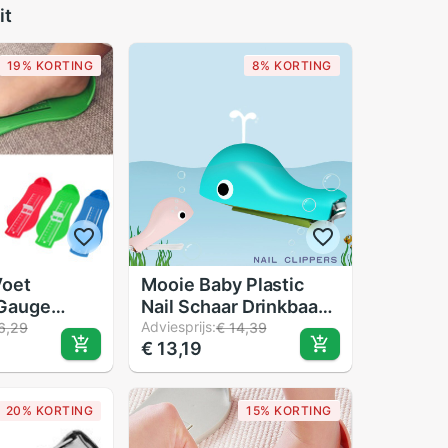
it
19% KORTING
8% KORTING
Voet
Mooie Baby Plastic
 Gauge
Nail Schaar Drinkbaar
e Schoenen
Kids Nail Trimmer
Adviesprijs:
6,29
€ 14,39
€ 13,19
 Ruler Tool
Zuigelingen Vinger
r Infant
Nagelknipper Safe
egelen
Baby Nagelknipper
20% KORTING
15% KORTING
ittings
Accesory