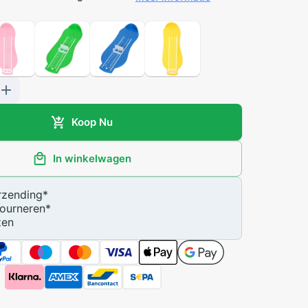
Koop Nu
In winkelwagen
zending
*
ourneren
*
zen