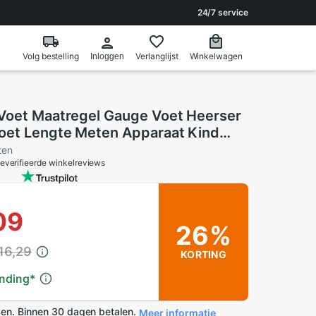
24/7 service
Volg bestelling
Verlanglijst
Winkelwagen
Inloggen
Voet Maatregel Gauge Voet Heerser
oet Lengte Meten Apparaat Kind
Rekenmachine Schoenen Maat
ten
everifieerde winkelreviews
rser 0-8Y
09
26%
16,29
KORTING
ending
*
en. Binnen 30 dagen betalen.
Meer informatie