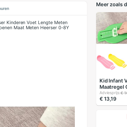
Meer zoals d
ouren
er Kinderen Voet Lengte Meten
oenen Maat Meten Heerser 0-8Y
Kid Infant 
Maatregel
Verstelbar
Adviesprijs:
€ 1
€ 13,19
Maat Meten
Baby Peute
Voet Maatr
Schoenen F