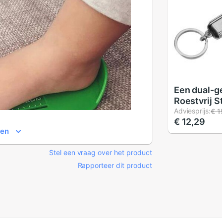
Een dual-g
Roestvrij S
Nagelknipp
Adviesprijs:
€ 1
€ 12,29
Flesopene
ien
Sleutelhan
Huishoude
Stel een vraag over het product
ultradunne
Opvouwbare
Rapporteer dit product