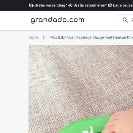
Gratis
verzending
*
Gratis
retourneren
*
Lage
prijze
Home