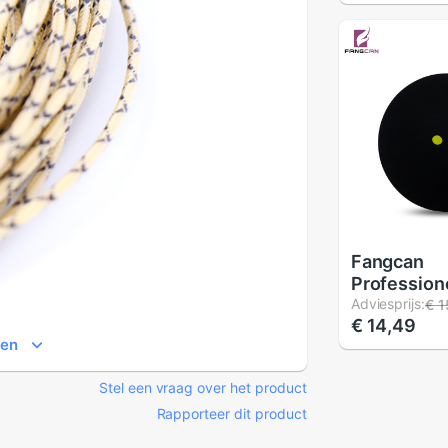
Fangcan
Profession
Geel Dot S
Adviesprijs:
€ 1
€ 14,49
Twee Gele 
ien
Lage Snelh
Rubberen B
Stel een vraag over het product
Toernooi
Geavancee
Rapporteer dit product