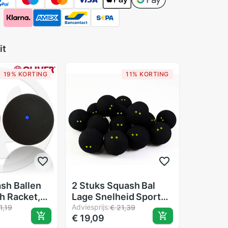
it
19% KORTING
11% KORTING
ash Ballen
2 Stuks Squash Bal
h Racket,
Lage Snelheid Sport
illende
Rubber Ballen Gele
Adviesprijs:
1,19
€ 21,39
€ 19,09
Stippen Professionele