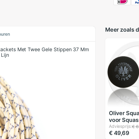
Meer zoals d
ouren
 Rackets Met Twee Gele Stippen 37 Mm
Lijn
Oliver Squ
voor Squas
Drie Versch
Adviesprijs:
€ 6
€ 49,69
Snelheden