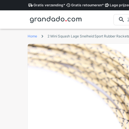
Gratis
verzending
*
Gratis
retourneren
*
Lage
prijze
Home