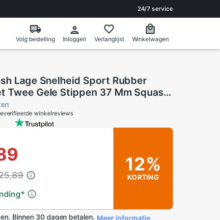
24/7 service
Volg bestelling
Verlanglijst
Winkelwagen
Inloggen
ash Lage Snelheid Sport Rubber
t Twee Gele Stippen 37 Mm Squash
ng Ultra Dunne echt 12 M Lijn
ten
everifieerde winkelreviews
89
12%
 25,89
KORTING
ending
*
en. Binnen 30 dagen betalen.
Meer informatie