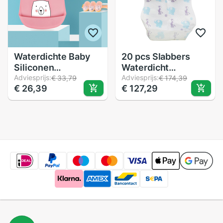
Waterdichte Baby
20 pcs Slabbers
Siliconen
Waterdicht
Slabbetjes Burp
Adviesprijs:
Wegwerp
Adviesprijs:
€ 33,79
€ 174,39
€ 26,39
€ 127,29
Doeken Peuter Kids
Slabbetjes
Verstelbare Voeden
Babyvoeding Niet-
Schort
geweven Stof
Wegwerp
Slabbetjes Eten
Speeksel Papier
Slabbetjes Voor
baby Care