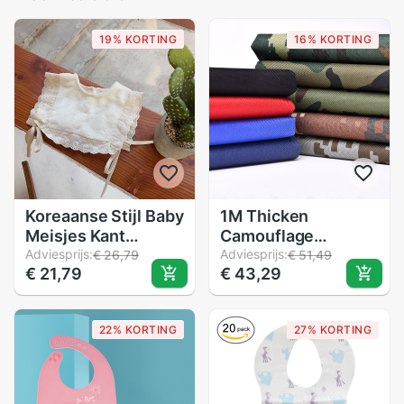
19% KORTING
16% KORTING
Koreaanse Stijl Baby
1M Thicken
Meisjes Kant
Camouflage
Vesten Ties Leuke
Adviesprijs:
Waterdichte Oxford
Adviesprijs:
€ 26,79
€ 51,49
€ 21,79
€ 43,29
Peuters Slabbetjes
Stof Gedrukt Doek
Winter Kleding
Outdoor Diy
Accessiories Kids
Regendicht Doek
22% KORTING
27% KORTING
Schort
Zak Outdoor Tent
Naaien Materiaal