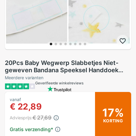
20Pcs Baby Wegwerp Slabbetjes Niet-
geweven Bandana Speeksel Handdoek
Waterdicht Burp Doek P31B
Meerdere varianten
Geverifieerde winkelreviews
vanaf
€ 22,89
17%
€ 27,69
Adviesprijs:
KORTING
Gratis verzending
*