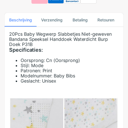
Beschrijving
Verzending
Betaling
Retouren
20Pcs Baby Wegwerp Slabbetjes Niet-geweven
Bandana Speeksel Handdoek Waterdicht Burp
Doek P31B
Specificaties:
Oorsprong:
Cn (Oorsprong)
Stijl:
Mode
Patronen:
Print
Modelnummer:
Baby Bibs
Geslacht:
Unisex