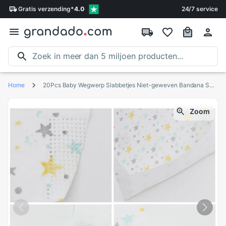
Gratis
verzending
*
4.0
24/7 service
Home
20Pcs Baby Wegwerp Slabbetjes Niet-geweven Bandana Speeksel Handdoek Waterdicht Burp Doek P31B
Zoom