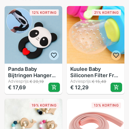
12% KORTING
21% KORTING
Panda Baby
Kuulee Baby
Bijtringen Hanger
Siliconen Filter Fruit
Ketting Accessoire
Adviesprijs:
Groente Mesh Bag
Adviesprijs:
€ 20,19
€ 15,49
€ 17,69
€ 12,29
Bpa Gratis Silicone
voor Baby siliconen
Chew Speelgoed
materiaal veilig en
niet giftig Netje
19% KORTING
13% KORTING