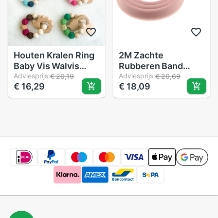
Houten Kralen Ring
2M Zachte
Baby Vis Walvis
Rubberen Band
Bloem Bijtring
Adviesprijs:
Voor Meubelen Kast
Adviesprijs:
€ 20,19
€ 20,69
€ 16,29
€ 18,09
Veiligheid Kauwen
Muur Edge Guards
Ketting Armband
Kinderen Baby
Band Speelgoed
Veiligheid Hoek
Bescherming