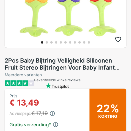
2Pcs Baby Bijtring Veiligheid Siliconen
Fruit Stereo Bijtringen Voor Baby Infant
Kids Kauwen Tand Speelgoed
Meerdere varianten
Geverifieerde winkelreviews
Prijs
€ 13,49
22%
€ 17,19
Adviesprijs:
KORTING
Gratis verzending
*