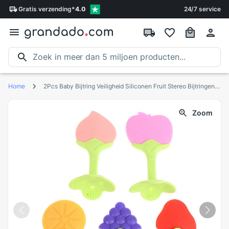
Gratis
verzending
*
4.0
24/7 service
Home
2Pcs Baby Bijtring Veiligheid Siliconen Fruit Stereo Bijtringen Voor Baby Infant Kids Kauwen Tand Speelgoed
Zoom