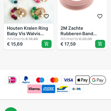
Houten Kralen Ring
2M Zachte
Baby Vis Walvis
Rubberen Band
Bloem Bijtring
Adviesprijs:
Voor Meubelen Kast
Adviesprijs:
€ 19,49
€ 20,09
€ 15,69
€ 17,59
Veiligheid Kauwen
Muur Edge Guards
Ketting Armband
Kinderen Baby
Band Speelgoed
Veiligheid Hoek
Bescherming