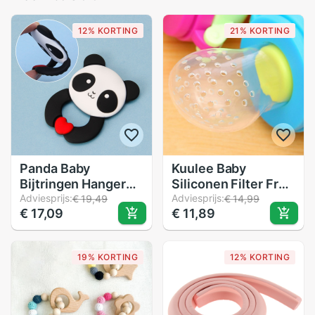
12% KORTING
21% KORTING
Panda Baby
Kuulee Baby
Bijtringen Hanger
Siliconen Filter Fruit
Ketting Accessoire
Adviesprijs:
Groente Mesh Bag
Adviesprijs:
€ 19,49
€ 14,99
€ 17,09
€ 11,89
Bpa Gratis Silicone
voor Baby siliconen
Chew Speelgoed
materiaal veilig en
niet giftig Netje
19% KORTING
12% KORTING