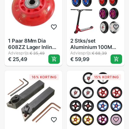
1 Paar 8Mm Dia
2 Stks/set
608ZZ Lager Inline
Aluminium 100Mm
Scooter Schaatsen
Adviesprijs:
Pro Stunt Scooter
Adviesprijs:
€ 35,49
€ 68,39
€ 25,49
€ 59,99
Skate Wiel Red
Wielen Met Lager
Kick Scooters
Scooter Onderdelen
16% KORTING
15% KORTING
Wielen
Vervangingen
Accessoires