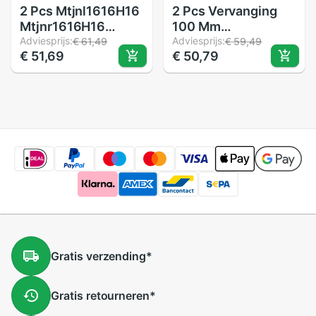
2 Pcs Mtjnl1616H16
2 Pcs Vervanging
Mtjnr1616H16
100 Mm
Draaibank Draaien
Adviesprijs:
Push/Kick/Stunt
Adviesprijs:
€ 61,49
€ 59,49
€ 51,69
€ 50,79
Gereedschaphouder
Scooter Wielen Met
16X100 Mm Voor
Lagers & Bussen
Tnmg Insert Kit 4
Sleutel + 2 boring
Bar Set
Gratis
verzending
*
Gratis
retourneren
*