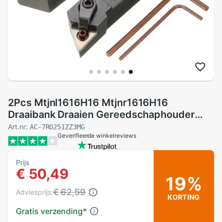
2Pcs Mtjnl1616H16 Mtjnr1616H16
Draaibank Draaien Gereedschaphouder
16X100Mm Voor Tnmg Insert Kit 4 Sleutel
Art.nr:
AC-7RO251ZZ3MG
Geverifieerde winkelreviews
+ 2 Boring Bar Set
Prijs
€ 50,49
19%
€ 62,59
Adviesprijs:
KORTING
Gratis verzending
*