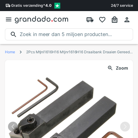
Gratis
verzending
*
4.0
24/7 service
Home
2Pcs Mtjnl1616H16 Mtjnr1616H16 Draaibank Draaien Gereedschaphouder 16X100Mm Voor Tnmg Insert Kit 4 Sleutel + 2 Boring Bar Set
Zoom