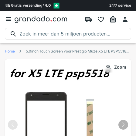
Gratis
verzending
*
4.0
24/7 service
Home
5.0inch Touch Screen voor Prestigio Muze X5 LTE PSP5518DUO glas touch screen panel
Zoom