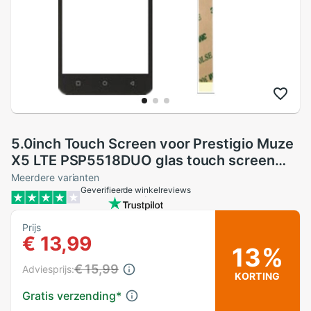
5.0inch Touch Screen voor Prestigio Muze
X5 LTE PSP5518DUO glas touch screen
panel
Meerdere varianten
Geverifieerde winkelreviews
Prijs
€ 13,99
13%
€ 15,99
Adviesprijs:
KORTING
Gratis verzending
*