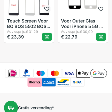
Touch Screen Voor
Voor Outer Glas
BQ BQS 5502 BQS-
Voor iPhone 5 5G 5
5502 BQ BQS-5505
Adviesprijs:
S 5C LCD
Adviesprijs:
€ 31,29
€ 30,99
€ 23,39
€ 22,79
BQS5505 BQS 5505
Touchscreen
BQS-5065 BQS
Digitizer Glas Lens
5065 Touch Panel
Reparatie 10
Digitizer Glas
stks/partij
Sensor lijm
Gratis
verzending
*