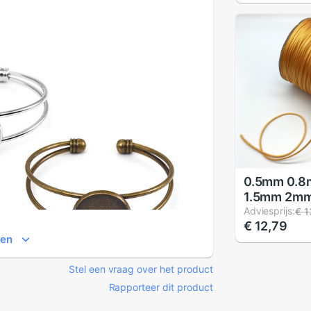
32x50mm
0.5mm 0.
1.5mm 2mm
Waxed Kat
Adviesprijs:
€ 1
€ 12,79
Koord Gew
ien
Koord Stri
ketting To
Stel een vraag over het product
Sieraden 
Rapporteer dit product