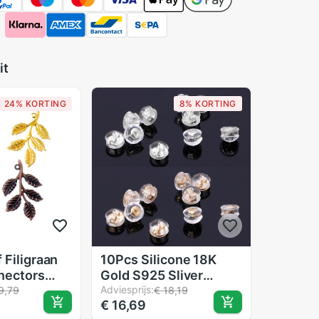
it
24% KORTING
8% KORTING
 Filigraan
10Pcs Silicone 18K
nectors
Gold S925 Sliver
mbachten
Oorbel Rug
Adviesprijs:
9,79
€ 18,19
€ 16,69
DIY
Gewatteerde