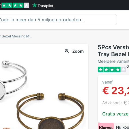
n
5Pcs Verstelbare Bangle Armband Base Blanks Tray Bezel Messing Manchet Armband Instellen 20Mm Cabochon Cameo Diy Sieraden Bevindingen
5Pcs Verst
Zoom
Tray Bezel
20Mm Cabo
Meerdere varian
G
Bevinding
vanaf
€ 23,
€ 
Adviesprijs:
Gratis verz
Nu kop