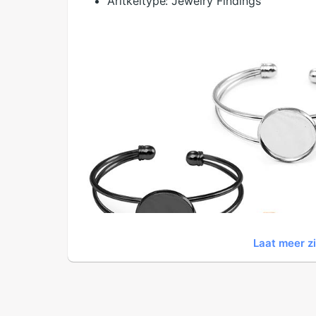
Aritkeltype:
Jewelry Findings
Laat meer z