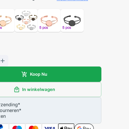
Koop Nu
In winkelwagen
zending
*
ourneren
*
zen