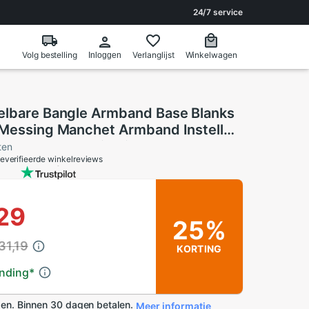
24/7 service
Volg bestelling
Verlanglijst
Winkelwagen
Inloggen
elbare Bangle Armband Base Blanks
 Messing Manchet Armband Instellen
chon Cameo Diy Sieraden
ten
everifieerde winkelreviews
en
29
25%
31,19
KORTING
ending
*
en. Binnen 30 dagen betalen.
Meer informatie