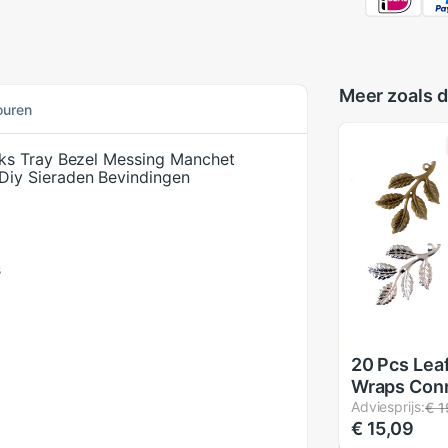
Meer zoals d
ouren
ks Tray Bezel Messing Manchet
iy Sieraden Bevindingen
s
20 Pcs Leaf
Wraps Con
Metalen A
Adviesprijs:
€ 1
€ 15,09
Decoratie 