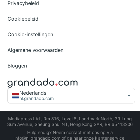
Privacybeleid
Cookiebeleid
Cookie-instellingen
Algemene voorwaarden
Bloggen
Nederlands
nl.grandado.com
Mediapress Ltd.
,
Rm 816, Level 8, Landmark North, 39 Lung
Sum Avenue, Sheung Shui NT, Hong Kong SAR
,
BR 65413206
Hulp nodig? Neem contact met ons op via
info@nl.grandado.com of ga naar onze
klantenservice
.