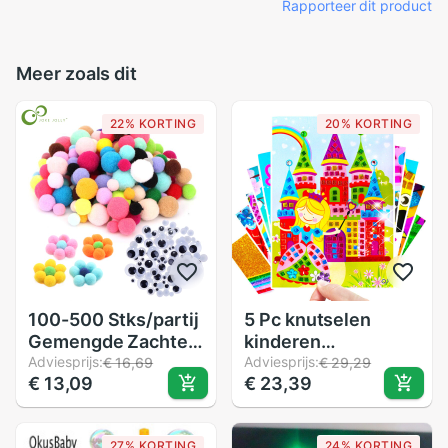
Rapporteer dit product
Meer zoals dit
22% KORTING
20% KORTING
100-500 Stks/partij
5 Pc knutselen
Gemengde Zachte
kinderen
Ronde Vormige
Adviesprijs:
Ambachten Kids
Adviesprijs:
€ 16,69
€ 29,29
€ 13,09
€ 23,39
Pompom Ballen
Kinderspeelgoed
Pluizige Pom Pom
Diamant Sticker
Voor Kids Diy
Puzzel
27% KORTING
24% KORTING