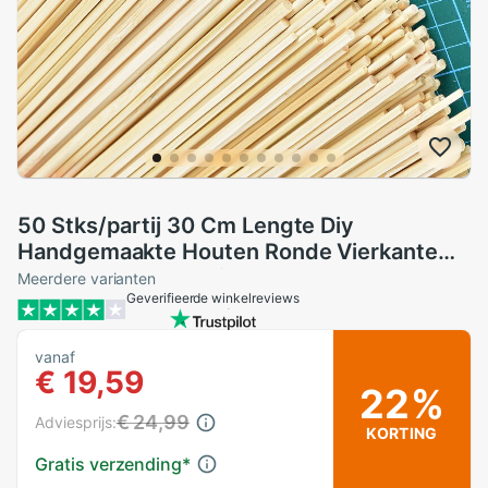
50 Stks/partij 30 Cm Lengte Diy
Handgemaakte Houten Ronde Vierkante
Stok Staven Voor Diy Arts Ambachten
Meerdere varianten
Geverifieerde winkelreviews
Home Decoratie Tool
vanaf
€ 19,59
22%
€ 24,99
Adviesprijs:
KORTING
Gratis verzending
*