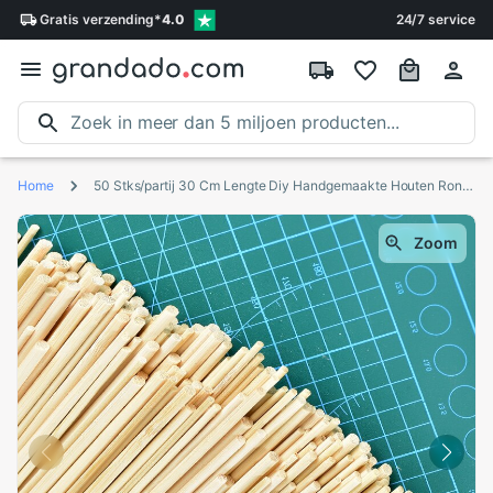
Gratis
verzending
*
4.0
24/7 service
Home
50 Stks/partij 30 Cm Lengte Diy Handgemaakte Houten Ronde Vierkante Stok Staven Voor Diy Arts Ambachten Home Decoratie Tool
Zoom