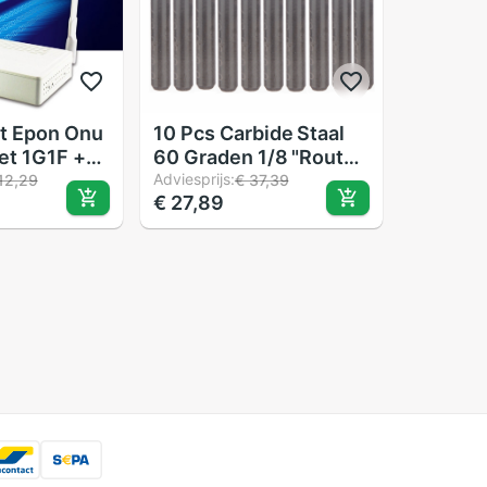
t Epon Onu
10 Pcs Carbide Staal
et 1G1F +
60 Graden 1/8 "Router
 Video
Piramide Graveren Bits
Adviesprijs:
12,29
€ 37,39
€ 27,89
e Ftth
CNC Machines 0.1mm
 Glasvezel
ter
u Plue