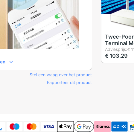
Twee-Poor
Terminal M
Catv + Wifi
Adviesprijs:
€ 1
€ 103,29
Surveillanc
ien
Modus Mini
modem Rou
Stel een vraag over het product
Firmware E
Rapporteer dit product