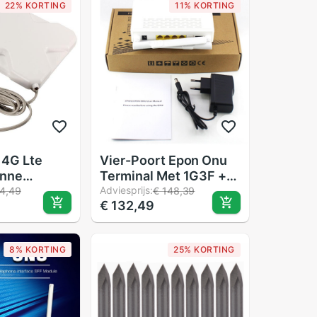
22% KORTING
11% KORTING
 4G Lte
Vier-Poort Epon Onu
enne
Terminal Met 1G3F +
gnaal Sma
Wifi + Potten Telefoon
Adviesprijs:
4,49
€ 148,39
€ 132,49
 Kabel
Poort Toepassing Op
Ftth-Modus Mini Fiber
optic Modem Router
8% KORTING
25% KORTING
Firmware Eu Plus