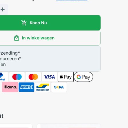
Koop Nu
In winkelwagen
zending
*
ourneren
*
zen
it