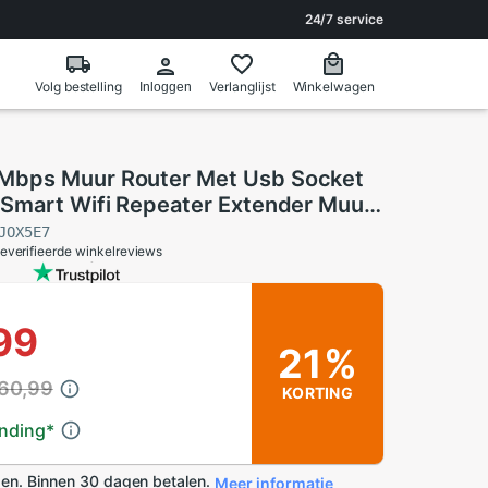
24/7 service
Volg bestelling
Verlanglijst
Winkelwagen
Inloggen
bps Muur Router Met Usb Socket
Smart Wifi Repeater Extender Muur
4Ghz Router Panel
JOX5E7
everifieerde winkelreviews
99
21%
 60,99
KORTING
ending
*
en. Binnen 30 dagen betalen.
Meer informatie