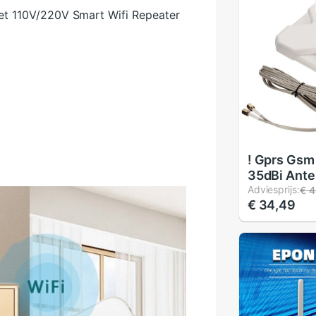
 110V/220V Smart Wifi Repeater
! Gprs Gsm
35dBi Ant
Booster Si
Adviesprijs:
€ 4
€ 34,49
Stekker 2M