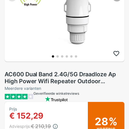
AC600 Dual Band 2.4G/5G Draadloze Ap
High Power Wifi Repeater Outdoor
Waterdichte Draadloze Router Wifi
Meerdere varianten
Geverifieerde winkelreviews
Extender met Buitenste Antenne
Prijs
€ 152,29
28%
€ 210,19
Adviesprijs: