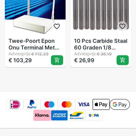
Twee-Poort Epon
10 Pcs Carbide Staal
Onu Terminal Met
60 Graden 1/8
1G1F + Catv + Wifi
Adviesprijs:
"Router Piramide
Adviesprijs:
€ 112,29
€ 36,19
€ 103,29
€ 26,99
Video Surveillance
Graveren Bits CNC
Ftth Modus Mini
Machines 0.1mm
Glasvezel modem
Router Firmware Eu
Plue