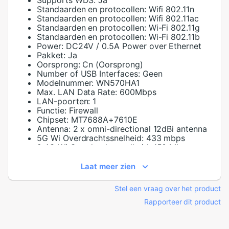
Supports WDS:
Ja
Standaarden en protocollen:
Wifi 802.11n
Standaarden en protocollen:
Wifi 802.11ac
Standaarden en protocollen:
Wi-Fi 802.11g
Standaarden en protocollen:
Wi-Fi 802.11b
Power:
DC24V / 0.5A Power over Ethernet
Pakket:
Ja
Oorsprong:
Cn (Oorsprong)
Number of USB Interfaces:
Geen
Modelnummer:
WN570HA1
Max. LAN Data Rate:
600Mbps
LAN-poorten:
1
Functie:
Firewall
Chipset:
MT7688A+7610E
Antenna:
2 x omni-directional 12dBi antenna
5G Wi Overdrachtssnelheid:
433 mbps
2.4G Wi Overdrachtssnelheid:
150 Mbps
Laat meer zien
Stel een vraag over het product
Rapporteer dit product