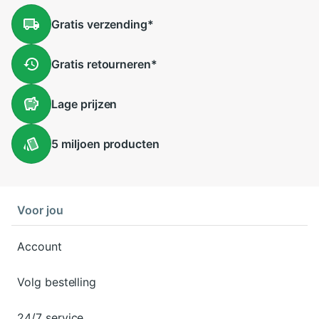
Gratis
verzending
*
Gratis
retourneren
*
Lage
prijzen
5 miljoen
producten
Voor jou
Account
Volg bestelling
24/7 service