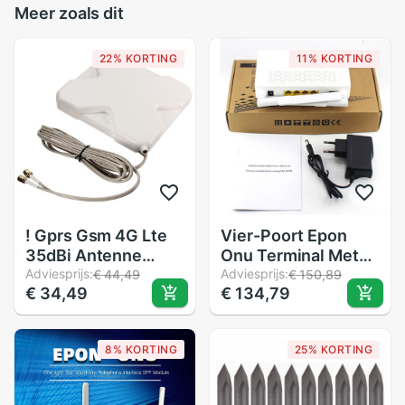
Meer zoals dit
22% KORTING
11% KORTING
! Gprs Gsm 4G Lte
Vier-Poort Epon
35dBi Antenne
Onu Terminal Met
Booster Signaal
Adviesprijs:
1G3F + Wifi +
Adviesprijs:
€ 44,49
€ 150,89
€ 34,49
€ 134,79
Sma Stekker 2M
Potten Telefoon
Kabel
Poort Toepassing
Op Ftth-Modus Mini
8% KORTING
25% KORTING
Fiber optic Modem
Router Firmware Eu
Plus