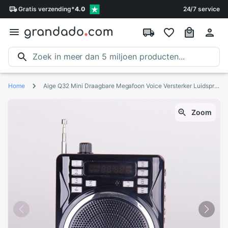
Gratis
verzending
*
4.0
24/7 service
Home
Aige Q32 Mini Draagbare Megafoon Voice Versterker Luidspreker Outdoor Reizen Wearable Speaker Bedrade Speaker Ondersteuning TF USB
Zoom