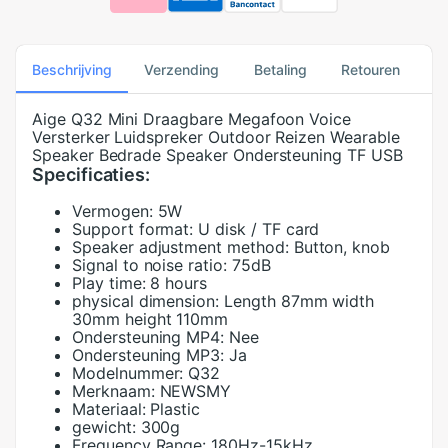
Beschrijving
Verzending
Betaling
Retouren
Aige Q32 Mini Draagbare Megafoon Voice
Versterker Luidspreker Outdoor Reizen Wearable
Speaker Bedrade Speaker Ondersteuning TF USB
Specificaties:
Vermogen:
5W
Support format:
U disk / TF card
Speaker adjustment method:
Button, knob
Signal to noise ratio:
75dB
Play time:
8 hours
physical dimension:
Length 87mm width
30mm height 110mm
Ondersteuning MP4:
Nee
Ondersteuning MP3:
Ja
Modelnummer:
Q32
Merknaam:
NEWSMY
Materiaal:
Plastic
gewicht:
300g
Frequency Range:
180Hz-15kHz