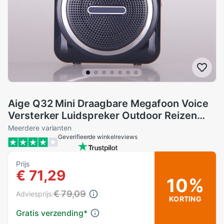
Aige Q32 Mini Draagbare Megafoon Voice
Versterker Luidspreker Outdoor Reizen
Wearable Speaker Bedrade Speaker
Meerdere varianten
Geverifieerde winkelreviews
Ondersteuning TF USB
Prijs
€ 71,29
10%
€ 79,09
Adviesprijs:
KORTING
Gratis verzending
*