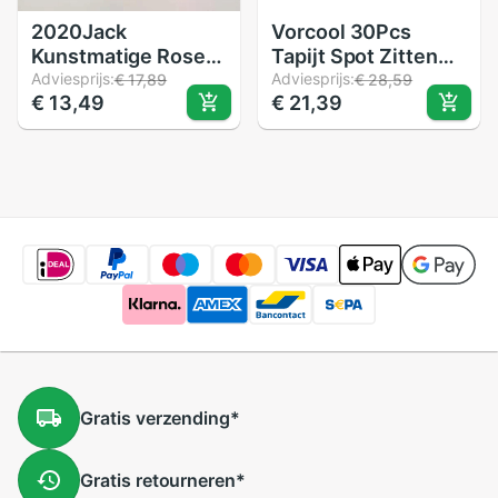
2020Jack
Vorcool 30Pcs
Kunstmatige Rose
Tapijt Spot Zitten
24K Gold Foil Rose
Adviesprijs:
Markers Klaslokaal
Adviesprijs:
€ 17,89
€ 28,59
€ 13,49
€ 21,39
Bloem Kunstmatige
Kleurrijke Cirkels
Bloem Lantaarn
Magic Stickers
Geschenkdoos
Kinderen Spel
Prachtige
Training Levert
Valentijnsdag mode
Gratis
verzending
*
Gratis
retourneren
*