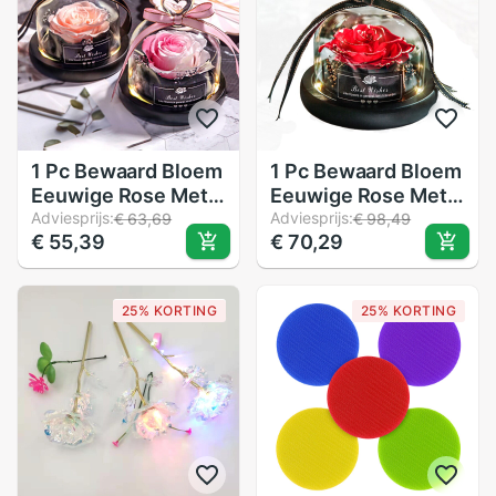
1 Pc Bewaard Bloem
1 Pc Bewaard Bloem
Eeuwige Rose Met
Eeuwige Rose Met
Glas Cover
Adviesprijs:
Glas Cover
Adviesprijs:
€ 63,69
€ 98,49
€ 55,39
€ 70,29
Schoonheid
Schoonheid
Romantische Rose
Romantische Rose
Valentines
Valentines
25% KORTING
25% KORTING
Kerstcadeau
Kerstcadeau