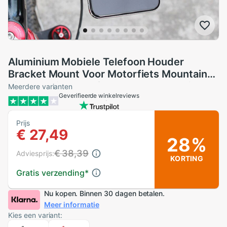
Aluminium Mobiele Telefoon Houder
Bracket Mount Voor Motorfiets Mountain
Fiets Mobiele Telefoon Beugel Voor Fiets
Meerdere varianten
Geverifieerde winkelreviews
#30
Prijs
€ 27,49
28%
€ 38,39
Adviesprijs:
KORTING
Gratis verzending
*
Nu kopen. Binnen 30 dagen betalen.
Meer informatie
Kies een variant: