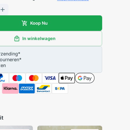
Koop Nu
In winkelwagen
zending
*
ourneren
*
zen
it