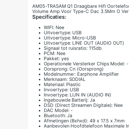
AM05-TRASAM Q1 Draagbare Hifi Oortelefoo
Volume Amp Voor Type-C Dac 3.5Mm O Vers
Specificaties:
WIFI:
Nee
Uitvoertype:
USB
Uitvoertype:
Micro-USB
Uitvoertype:
LINE OUT (AUDIO OUT)
Signaal tot ruisratio:
115db
PCM:
Nee
Pakket:
yes
Operationele Versterker Chips Model:
-
Oorsprong:
Cn (Oorsprong)
Modelnummer:
Earphone Amplifier
Merknaam:
SODIAL
Materiaal:
Plastic
Invoertype:
USB
Invoertype:
LIJN IN (AUDIO IN)
Ingebouwde Batterij:
Ja
DSD (Direct Streamen Digitale):
Nee
DAC Model:
-
Bluetooth:
Ja
Afmetingen (Bxhxd):
49 x 17.5 x 7mm
Aanbevolen Hoofdtelefoon Maximale I