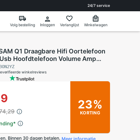
24/7 service
Volg bestelling
Verlanglijst
Winkelwagen
Inloggen
M Q1 Draagbare Hifi Oortelefoon
 Usb Hoofdtelefoon Volume Amp
C Dac 3.5Mm O Versterking
3ON2YZ
everifieerde winkelreviews
19
23%
74,29
KORTING
ending
*
en. Binnen 30 dagen betalen.
Meer informatie