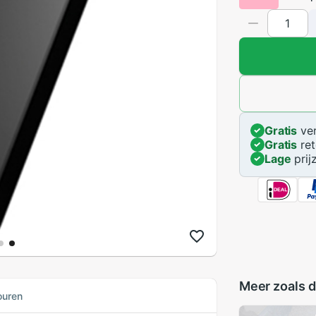
Gratis
ver
Gratis
ret
Lage
prij
Meer zoals d
ouren