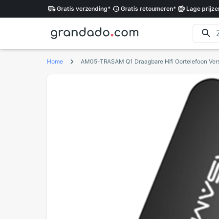
Gratis
verzending
*
Gratis
retourneren
*
Lage
prijze
Home