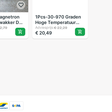
Magnetron
1Pcs-30-970 Graden
wakker DC-
Hoge Temperatuur
Thermokoppel
Adviesprijs:
2,79
€ 22,29
€ 20,49
Thermometer
Thermokoppel
Thermometer 1000
Graden Sturen Digitale
Display