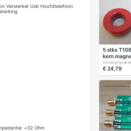
n Versterker Usb Hoofdtelefoon
terking
5 stks T106
kern magne
hoge frequ
Adviesprijs:
€ 3
€ 24,79
as ring
mpedantie:
<32 Ohm