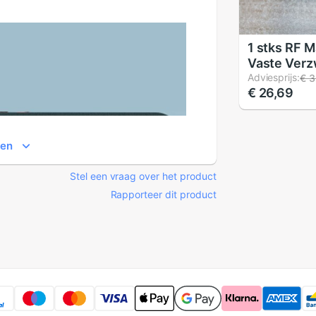
1 stks RF 
Vaste Verz
4.0 ghz
Adviesprijs:
€ 3
€ 26,69
ien
Stel een vraag over het product
Rapporteer dit product