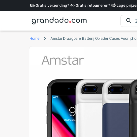
Gratis
verzending
*
Gratis
retourneren
*
Lage
prijze
Home