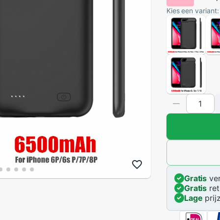
Kies een variant:
Gratis
ver
Gratis
ret
Lage
prij