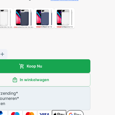
Koop Nu
In winkelwagen
zending
*
ourneren
*
zen