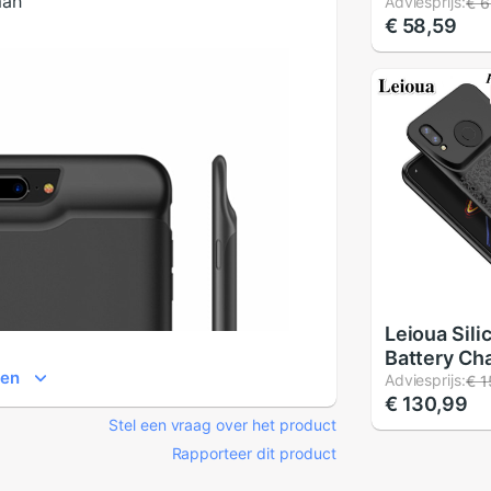
mah
Charger Ca
Adviesprijs:
€ 6
€ 58,59
Samsung G
10 Plus Us
Bank Case 
Batterij be
Leioua Sil
Battery Ch
ien
Voor Huaw
Adviesprijs:
€ 1
€ 130,99
Lite Nova 
Stel een vraag over het product
8 9 Oplade
Cover exte
Rapporteer dit product
Bank