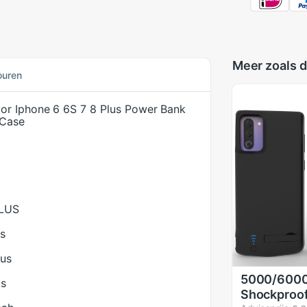
Meer zoals d
ouren
or Iphone 6 6S 7 8 Plus Power Bank
 Case
PLUS
us
lus
5000/600
us
Shockproof