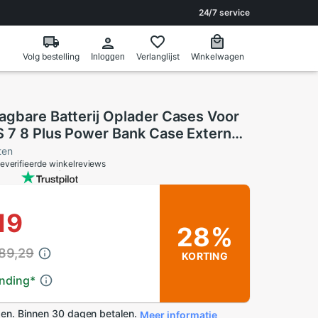
24/7 service
Volg bestelling
Verlanglijst
Winkelwagen
Inloggen
agbare Batterij Oplader Cases Voor
S 7 8 Plus Power Bank Case Externe
pladen Pack backup Case
ten
everifieerde winkelreviews
19
28%
 89,29
KORTING
ending
*
en. Binnen 30 dagen betalen.
Meer informatie