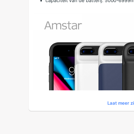
capaciteit van de batterij:
5000-6999
Laat meer z