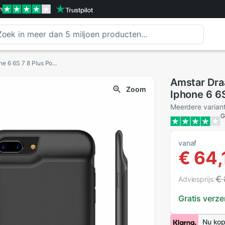
n
Amstar Draagbare Batterij Oplader Cases Voor Iphone 6 6S 7 8 Plus Power Bank Case Externe Batterij Opladen Pack backup Case
Amstar Dra
Zoom
Iphone 6 6
Batterij O
Meerdere varian
G
vanaf
€ 64,
€
Adviesprijs:
Gratis verz
Nu kop