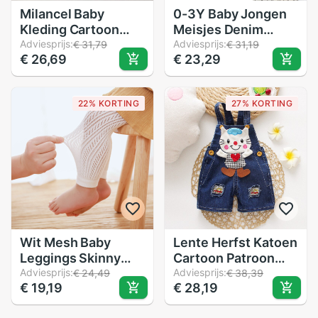
Milancel Baby
0-3Y Baby Jongen
Kleding Cartoon
Meisjes Denim
Stijl Legging Voor
Adviesprijs:
Broek Peuter Kid
Adviesprijs:
€ 31,79
€ 31,19
€ 26,69
€ 23,29
Meisjes Koreaanse
Bear Sweatpant
Baby Jongens
Joggers Elastische
Leggings
Bodems Broek
22% KORTING
27% KORTING
Wit Mesh Baby
Lente Herfst Katoen
Leggings Skinny
Cartoon Patroon
Solid Roze Baby
Adviesprijs:
Kinderen Jongens
Adviesprijs:
€ 24,49
€ 38,39
€ 19,19
€ 28,19
Meisje Broek Peuter
Meisjes Mode
Kind Breien Broek
Denim Hemdje