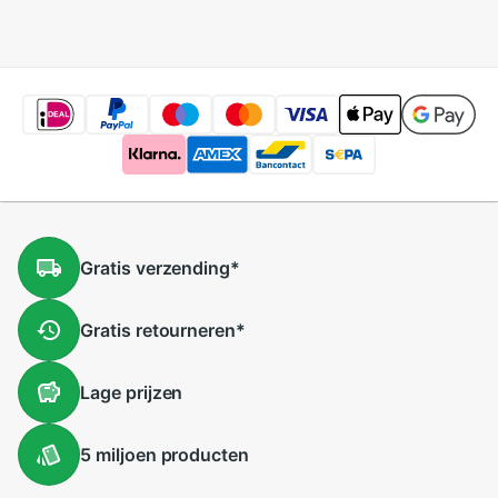
Ademend 0-4T
Broek 0-4 Jaar Kid
jongen Kleding
Algehele Lange
broek
Gratis
verzending
*
Gratis
retourneren
*
Lage
prijzen
5 miljoen
producten