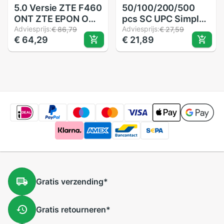
5.0 Versie ZTE F460
50/100/200/500
ONT ZTE EPON ONU
pcs SC UPC Simplex
Engels Firmware
Adviesprijs:
Single-mode
Adviesprijs:
€ 86,79
€ 27,59
€ 64,29
€ 21,89
4FE + 2Tel + USB +
glasvezel Adapter
WIFI, ZTE optische
SC glasvezel
netwerk terminal
koppeling SC UPC
Fiber flens SC
connector
Gratis
verzending
*
Gratis
retourneren
*