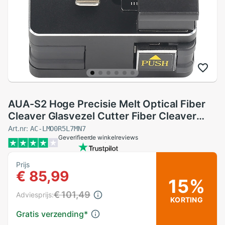
AUA-S2 Hoge Precisie Melt Optical Fiber
Cleaver Glasvezel Cutter Fiber Cleaver
met Zak
Art.nr:
AC-LMO0R5L7MN7
Geverifieerde winkelreviews
Prijs
€ 85,99
15%
€ 101,49
Adviesprijs:
KORTING
Gratis verzending
*