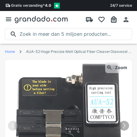
Gratis
verzending
*
4.0
24/7 service
Home
AUA-S2 Hoge Precisie Melt Optical Fiber Cleaver Glasvezel Cutter Fiber Cleaver met Zak
Zoom