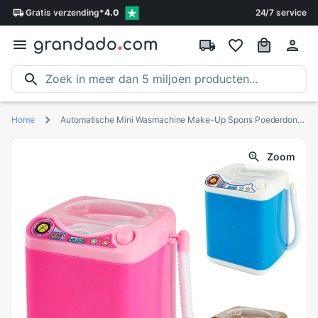
Gratis
verzending
*
4.0
24/7 service
Home
Automatische Mini Wasmachine Make-Up Spons Poederdons Reiniging Machine
Zoom