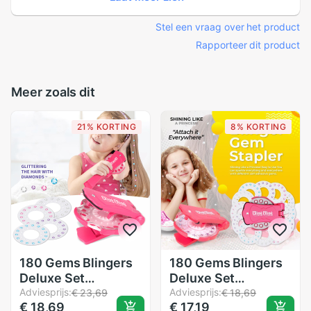
Stel een vraag over het product
Rapporteer dit product
Meer zoals dit
21% KORTING
8% KORTING
180 Gems Blingers
180 Gems Blingers
Deluxe Set
Deluxe Set
Speelgoed Pretend
Adviesprijs:
Speelgoed Pretend
Adviesprijs:
€ 23,69
€ 18,69
€ 18,69
€ 17,19
Play Glas Crystal
Play Glas Crystal