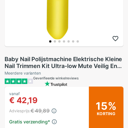
Baby Nail Polijstmachine Elektrische Kleine
Nail Trimmen Kit Ultra-low Mute Veilig En
Snel Trim En Polish Kleine Nagels
Meerdere varianten
Geverifieerde winkelreviews
vanaf
€ 42,19
15%
€ 49,89
Adviesprijs:
KORTING
Gratis verzending
*