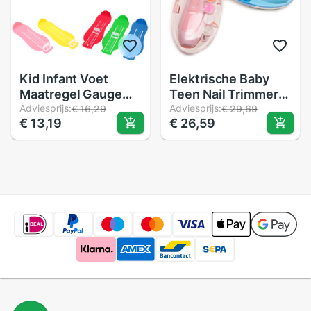
Kid Infant Voet
Elektrische Baby
Maatregel Gauge
Teen Nail Trimmer
Verstelbare
Adviesprijs:
Bestand Set Pro
Adviesprijs:
€ 16,29
€ 29,69
€ 13,19
€ 26,59
Schoenen Maat
Grooming Care
Meten Ruler Tool
Grinder Clipper
Baby Peuter Infant
Gereedschap
Voet Maatregelen
Schoenen Fittings