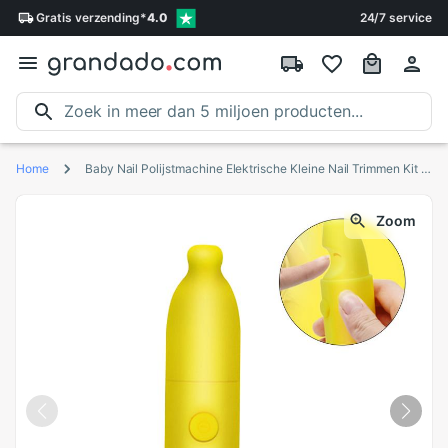
Gratis
verzending
*
4.0
24/7 service
Home
Baby Nail Polijstmachine Elektrische Kleine Nail Trimmen Kit Ultra-low Mute Veilig En Snel Trim En Polish Kleine Nagels
Zoom