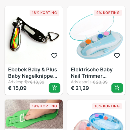
18% KORTING
9% KORTING
Ebebek Baby & Plus
Elektrische Baby
Baby Nagelknipper
Nail Trimmer
0 Maanden +
Adviesprijs:
Manicure Pedicure
Adviesprijs:
€ 18,39
€ 23,39
€ 15,09
€ 21,29
Clipper Cutter
Schaar Kleur
Willekeurige
19% KORTING
10% KORTING
levering