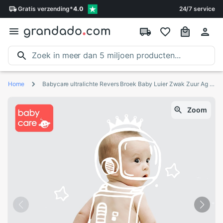
Gratis
verzending
*
4.0
24/7 service
Home
Babycare ultralichte Revers Broek Baby Luier Zwak Zuur Ag Huid Luiers Ultra-dunne Ademende Maat Verstelbaar Baby luiers
Zoom