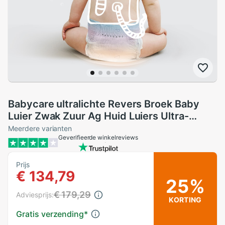
Babycare ultralichte Revers Broek Baby
Luier Zwak Zuur Ag Huid Luiers Ultra-
dunne Ademende Maat Verstelbaar Baby
Meerdere varianten
Geverifieerde winkelreviews
luiers
Prijs
€ 134,79
25%
€ 179,29
Adviesprijs:
KORTING
Gratis verzending
*