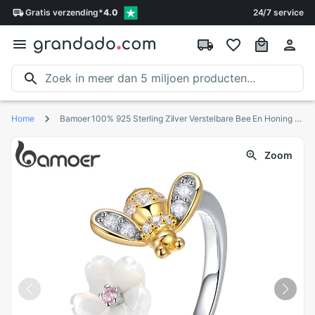
Gratis
verzending
*
4.0
24/7 service
Home
Bamoer 100% 925 Sterling Zilver Verstelbare Bee En Honing Bloem Zoete Wens Vinger Ringen Voor Vrouwen Party Zilveren Sieraden BSR013
Zoom