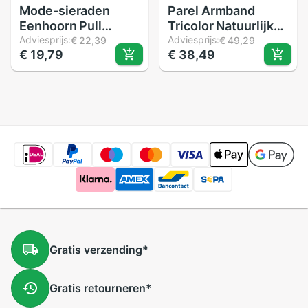
Mode-sieraden
Parel Armband
Eenhoorn Pull
Tricolor Natuurlijke
Handvat Kristallen
Adviesprijs:
Zoetwater Parel
Adviesprijs:
€ 22,39
€ 49,29
€ 19,79
€ 38,49
uit 925 Zilveren
Charm Bangle
Kralen Armband
Vrouwen Fijne
Kralen Harten
Sieraden Party
Liefde vrouwen
Anniversary
Moederdag
Gratis
verzending
*
Gratis
retourneren
*