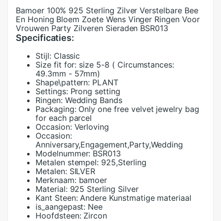
Bamoer 100% 925 Sterling Zilver Verstelbare Bee
En Honing Bloem Zoete Wens Vinger Ringen Voor
Vrouwen Party Zilveren Sieraden BSR013
Specificaties:
Stijl:
Classic
Size fit for:
size 5-8 ( Circumstances:
49.3mm - 57mm)
Shape\pattern:
PLANT
Settings:
Prong setting
Ringen:
Wedding Bands
Packaging:
Only one free velvet jewelry bag
for each parcel
Occasion:
Verloving
Occasion:
Anniversary,Engagement,Party,Wedding
Modelnummer:
BSR013
Metalen stempel:
925,Sterling
Metalen:
SILVER
Merknaam:
bamoer
Material:
925 Sterling Silver
Kant Steen:
Andere Kunstmatige materiaal
is_aangepast:
Nee
Hoofdsteen:
Zircon