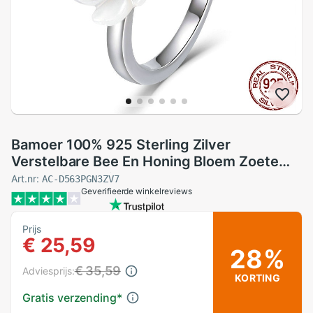
Bamoer 100% 925 Sterling Zilver
Verstelbare Bee En Honing Bloem Zoete
Wens Vinger Ringen Voor Vrouwen Party
Art.nr:
AC-D563PGN3ZV7
Geverifieerde winkelreviews
Zilveren Sieraden BSR013
Prijs
€ 25,59
28%
€ 35,59
Adviesprijs:
KORTING
Gratis verzending
*