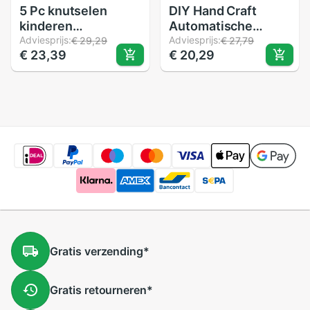
5 Pc knutselen
DIY Hand Craft
kinderen
Automatische
Ambachten Kids
Adviesprijs:
Bubble Machine
Adviesprijs:
€ 29,29
€ 27,79
€ 23,39
€ 20,29
Kinderspeelgoed
Blower Maker
Diamant Sticker
Speelgoed
Puzzel
Kinderen Educatief
Kleuterschool
Plastic Model
Materiaal Diy
Monteren
Ambachten
Elektrische Zomer
Kinderen
Speelgoed Set
Speelgoed Voor
Meisjes Speelgoed
Voor kinderen 04
Gratis
verzending
*
Gratis
retourneren
*