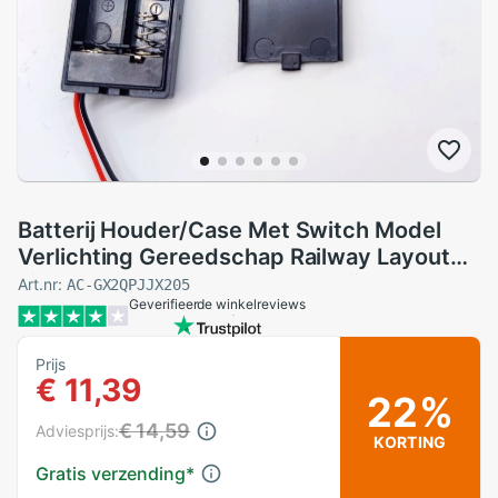
Batterij Houder/Case Met Switch Model
Verlichting Gereedschap Railway Layout
Linker Plug Voor 2 X Aaa Batterij
Art.nr:
AC-GX2QPJJX205
Geverifieerde winkelreviews
Prijs
€ 11,39
22%
€ 14,59
Adviesprijs:
KORTING
Gratis verzending
*