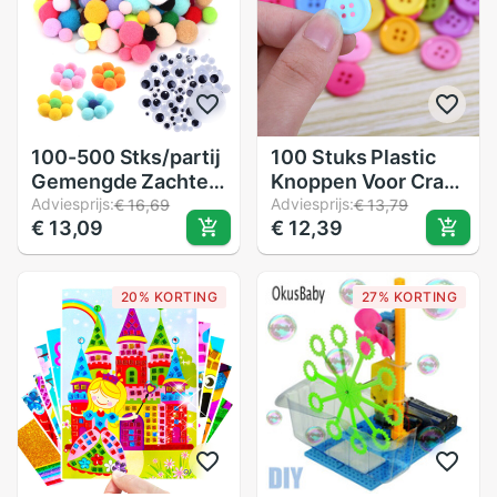
100-500 Stks/partij
100 Stuks Plastic
Gemengde Zachte
Knoppen Voor Craft
Ronde Vormige
Adviesprijs:
Ronde Naaien
Adviesprijs:
€ 16,69
€ 13,79
€ 13,09
€ 12,39
Pompom Ballen
Scrapbooking Diy
Pluizige Pom Pom
Educatief
Voor Kids Diy
Speelgoed Voor
20% KORTING
27% KORTING
Kledingstuk
Kinderen
Handcraft
Kleuterschool
15mm/20Mm/25Mm
Schilderen
Gyh
Accessoires