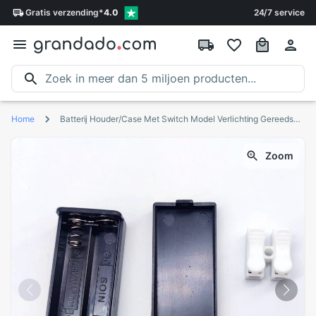
Gratis
verzending
*
4.0
24/7 service
Home
Batterij Houder/Case Met Switch Model Verlichting Gereedschap Railway Layout Linker Plug Voor 2 X Aaa Batterij
Zoom