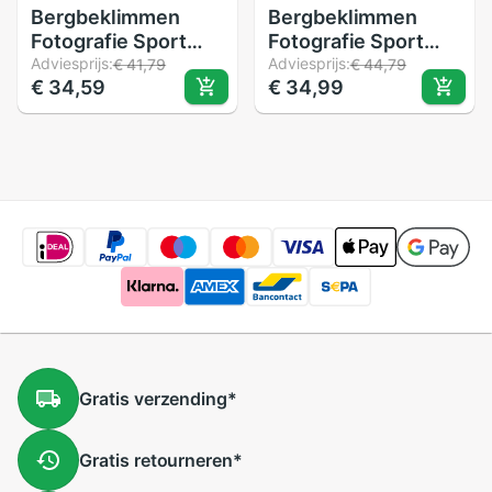
Bergbeklimmen
Bergbeklimmen
Fotografie Sport
Fotografie Sport
Hoed Voor Fimi
Adviesprijs:
Hoed Voor Fimi
Adviesprijs:
€ 41,79
€ 44,79
€ 34,59
€ 34,99
Palm Handheld
Palm Handheld
Gimbal Camera
Gimbal Camera
Gimbal Camera
Gimbal Camera
Bevestigingsbeugel
Bevestigingsbeugel
Gratis
verzending
*
Gratis
retourneren
*