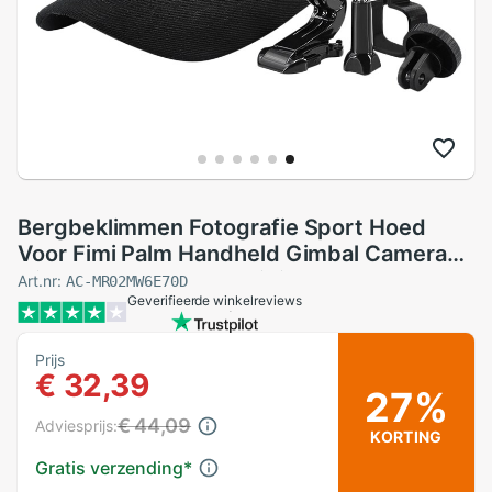
Bergbeklimmen Fotografie Sport Hoed
Voor Fimi Palm Handheld Gimbal Camera
Gimbal Camera Bevestigingsbeugel
Art.nr:
AC-MR02MW6E70D
Geverifieerde winkelreviews
Prijs
€ 32,39
27%
€ 44,09
Adviesprijs:
KORTING
Gratis verzending
*