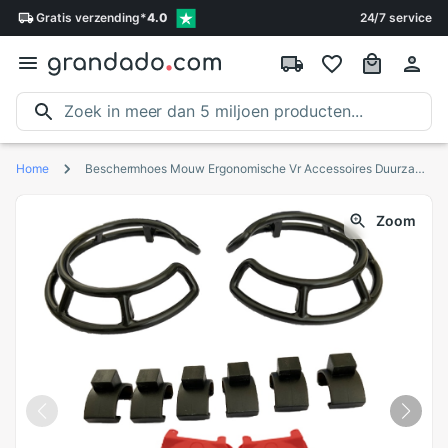
Gratis
verzending
*
4.0
24/7 service
Home
Beschermhoes Mouw Ergonomische Vr Accessoires Duurzaam Controller Grip Guard Cover Praktische Handvat Voor Oculus Quest Rift S
Zoom