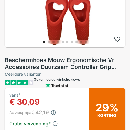
Beschermhoes Mouw Ergonomische Vr
Accessoires Duurzaam Controller Grip
Guard Cover Praktische Handvat Voor
Meerdere varianten
Geverifieerde winkelreviews
Oculus Quest Rift S
vanaf
€ 30,09
29%
€ 42,19
Adviesprijs:
KORTING
Gratis verzending
*