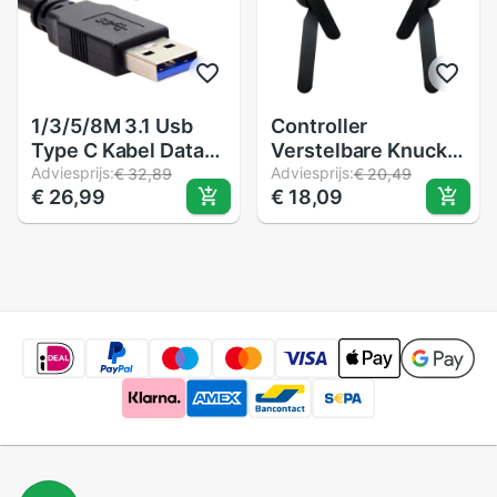
1/3/5/8M 3.1 Usb
Controller
Type C Kabel Data-
Verstelbare Knuckle
overdracht Snel
Adviesprijs:
Bandjes Voor
Adviesprijs:
€ 32,89
€ 20,49
€ 26,99
€ 18,09
Opladen Kabel Voor
Oculus Quest / Rift
Oculus quest Link
S Vr Touch
Vr Ondersteuning
Controller Grip
Voor Stoom Vr
Accessoires
Quest