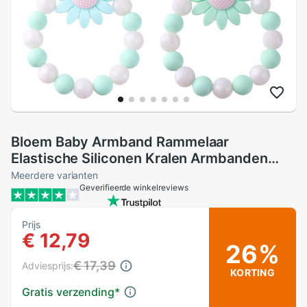
Bloem Baby Armband Rammelaar
Elastische Siliconen Kralen Armbanden
Baby Bijtring
Meerdere varianten
Geverifieerde winkelreviews
Prijs
€ 12,79
26%
€ 17,39
Adviesprijs:
KORTING
Gratis verzending
*