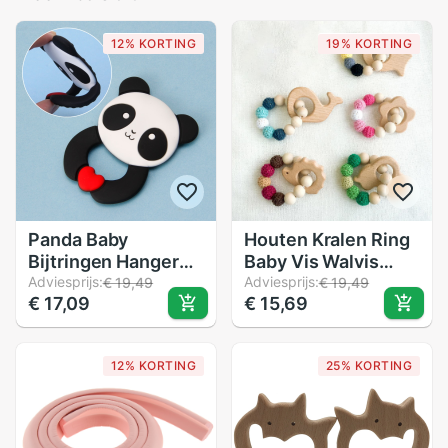
12% KORTING
19% KORTING
Panda Baby
Houten Kralen Ring
Bijtringen Hanger
Baby Vis Walvis
Ketting Accessoire
Adviesprijs:
Bloem Bijtring
Adviesprijs:
€ 19,49
€ 19,49
€ 17,09
€ 15,69
Bpa Gratis Silicone
Veiligheid Kauwen
Chew Speelgoed
Ketting Armband
Band Speelgoed
12% KORTING
25% KORTING