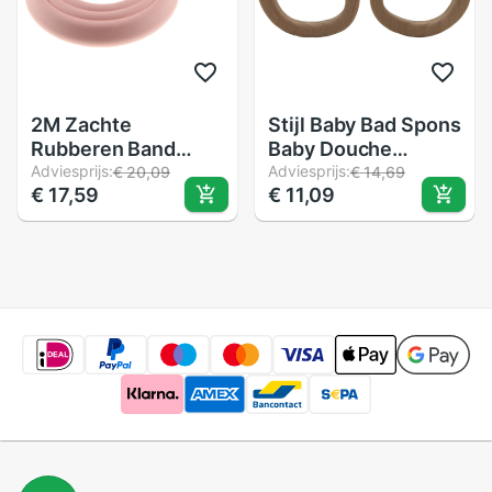
2M Zachte
Stijl Baby Bad Spons
Rubberen Band
Baby Douche
Voor Meubelen Kast
Adviesprijs:
Katoen Scrub Body
Adviesprijs:
€ 20,09
€ 14,69
€ 17,59
€ 11,09
Muur Edge Guards
Bad Borstels Spa
Kinderen Baby
Spons Zacht Voor
Veiligheid Hoek
Baby
Bescherming