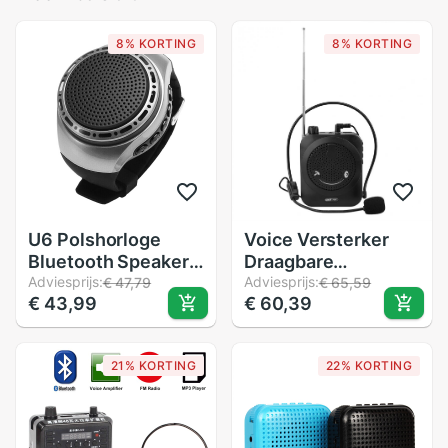
8% KORTING
8% KORTING
U6 Polshorloge
Voice Versterker
Bluetooth Speaker
Draagbare
Kaart met Radio FM
Adviesprijs:
Professionele
Adviesprijs:
€ 47,79
€ 65,59
€ 43,99
€ 60,39
Draagbare Outdoor
Leraar Microfoon
Sport Running LED
Megafoon met FM
Kleurrijke 32GB
Herhalen en
21% KORTING
22% KORTING
Geheugenkaart
Muziekspeler
Gebruik voor
Coaches Gidsen