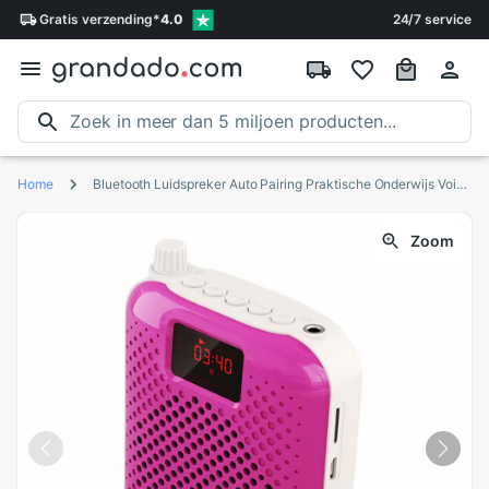
Gratis
verzending
*
4.0
24/7 service
Home
Bluetooth Luidspreker Auto Pairing Praktische Onderwijs Voice Versterker Bedraad Coaches Microfoon Bedienen Gids Usb Opladen
Zoom