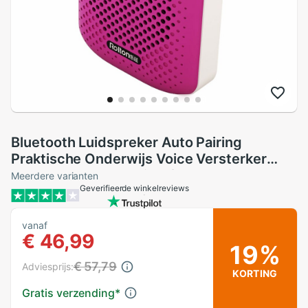
Bluetooth Luidspreker Auto Pairing
Praktische Onderwijs Voice Versterker
Bedraad Coaches Microfoon Bedienen
Meerdere varianten
Geverifieerde winkelreviews
Gids Usb Opladen
vanaf
€ 46,99
19%
€ 57,79
Adviesprijs:
KORTING
Gratis verzending
*