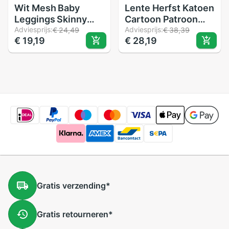
Wit Mesh Baby
Lente Herfst Katoen
Leggings Skinny
Cartoon Patroon
Solid Roze Baby
Adviesprijs:
Kinderen Jongens
Adviesprijs:
€ 24,49
€ 38,39
€ 19,19
€ 28,19
Meisje Broek Peuter
Meisjes Mode
Kind Breien Broek
Denim Hemdje
Ademend 0-4T
Broek 0-4 Jaar Kid
jongen Kleding
Algehele Lange
broek
Gratis
verzending
*
Gratis
retourneren
*