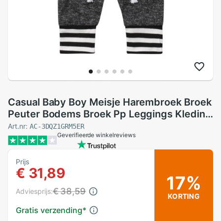
Casual Baby Boy Meisje Harembroek Broek
Peuter Bodems Broek Pp Leggings Kleding
Maat 6M
Art.nr:
AC-3DQZ1GRM5ER
Geverifieerde winkelreviews
Prijs
€ 31,89
17%
€ 38,59
Adviesprijs:
KORTING
Gratis verzending
*