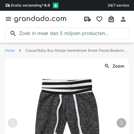
Gratis
verzending
*
4.0
24/7 service
Home
Casual Baby Boy Meisje Harembroek Broek Peuter Bodems Broek Pp Leggings Kleding Maat 6M
Zoom