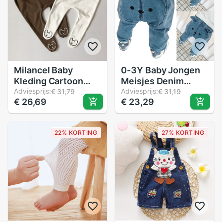
Milancel Baby
0-3Y Baby Jongen
Kleding Cartoon
Meisjes Denim
Stijl Legging Voor
Adviesprijs:
Broek Peuter Kid
Adviesprijs:
€ 31,79
€ 31,19
€ 26,69
€ 23,29
Meisjes Koreaanse
Bear Sweatpant
Baby Jongens
Joggers Elastische
Leggings
Bodems Broek
22% KORTING
27% KORTING