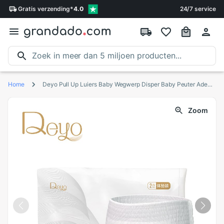
Gratis
verzending
*
4.0
24/7 service
Home
Deyo Pull Up Luiers Baby Wegwerp Disper Baby Peuter Ademende Trainingsbroek Luiers Slipje Proefpakket 2Pcs
Zoom