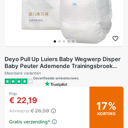
Deyo Pull Up Luiers Baby Wegwerp Disper
Baby Peuter Ademende Trainingsbroek
Luiers Slipje Proefpakket 2Pcs
Meerdere varianten
Geverifieerde winkelreviews
Prijs
€ 22,19
17%
€ 26,59
Adviesprijs:
KORTING
Gratis verzending
*