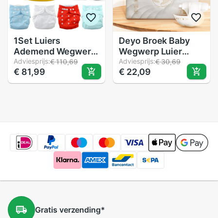
1Set Luiers
Deyo Broek Baby
Ademend Wegwerp
Wegwerp Luier
Luiers Bamboevezel
Adviesprijs:
Kinderen 3D
Adviesprijs:
€ 110,69
€ 30,69
€ 81,99
€ 22,09
Doek Luier
Ademend Baby 'S
Luiers Proefpakket
S-XL 2Pcs
Gratis
verzending
*