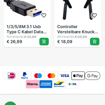
1/3/5/8M 3.1 Usb
Controller
Type C Kabel Data-
Verstelbare Knuckle
overdracht Snel
Adviesprijs:
Bandjes Voor
Adviesprijs:
€ 32,89
€ 20,49
€ 26,99
€ 18,09
Opladen Kabel Voor
Oculus Quest / Rift
Oculus quest Link
S Vr Touch
Vr Ondersteuning
Controller Grip
Voor Stoom Vr
Accessoires
Quest