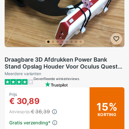
Draagbare 3D Afdrukken Power Bank
Stand Opslag Houder Voor Oculus Quest
Vr Headset Onderdelen
Meerdere varianten
Geverifieerde winkelreviews
Prijs
€ 30,89
15%
€ 36,39
Adviesprijs:
KORTING
Gratis verzending
*