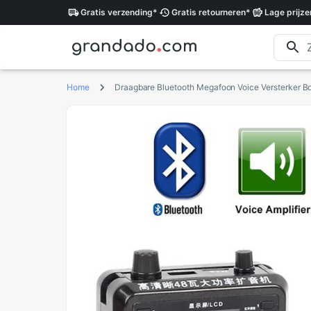
Gratis
verzending
*
Gratis
retourneren
*
Lage
prijze
Home