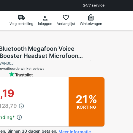
24/7 service
Volg bestelling
Verlanglijst
Winkelwagen
Inloggen
Bluetooth Megafoon Voice
 Booster Headset Microfoon
r MP3 Speler Fm Radio Leraar Gids
VVNQOJ
everifieerde winkelreviews
,19
21%
 128,79
KORTING
ending
*
en. Binnen 30 dagen betalen.
Meer informatie