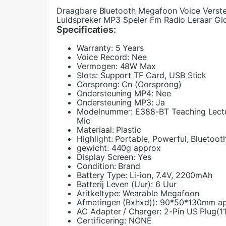
Draagbare Bluetooth Megafoon Voice Verste
Luidspreker MP3 Speler Fm Radio Leraar Gi
Specificaties:
Warranty:
5 Years
Voice Record:
Nee
Vermogen:
48W Max
Slots:
Support TF Card, USB Stick
Oorsprong:
Cn (Oorsprong)
Ondersteuning MP4:
Nee
Ondersteuning MP3:
Ja
Modelnummer:
E388-BT Teaching Lect
Mic
Materiaal:
Plastic
Highlight:
Portable, Powerful, Bluetoot
gewicht:
440g approx
Display Screen:
Yes
Condition:
Brand
Battery Type:
Li-ion, 7.4V, 2200mAh
Batterij Leven (Uur):
6 Uur
Aritkeltype:
Wearable Megafoon
Afmetingen (Bxhxd)):
90*50*130mm a
AC Adapter / Charger:
2-Pin US Plug(1
Certificering:
NONE