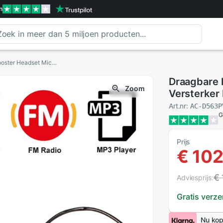
n
Draagbare Bluetooth Megafoon Voice Versterker Booster Headset Microfoon Luidspreker MP3 Speler Fm Radio Leraar Gids
Draagbare 
Zoom
Versterker
Luidspreke
Art.nr:
AC-D563P
G
Prijs
€ 102
€
Adviesprijs:
Gratis verz
Nu kop