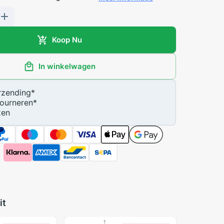
Koop Nu
In winkelwagen
zending
*
ourneren
*
zen
it