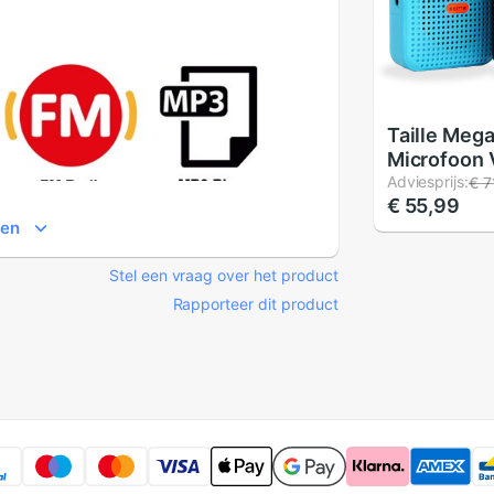
Taille Meg
Microfoon 
Versterker
Adviesprijs:
€ 7
€ 55,99
Luidsprek
ien
Speaker FM
Voor Leraa
Stel een vraag over het product
Sales Prom
Rapporteer dit product