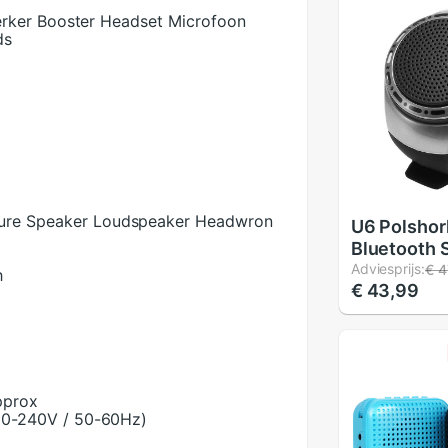
rker Booster Headset Microfoon
ds
ure Speaker Loudspeaker Headwron
U6 Polshor
Bluetooth 
Kaart met 
Adviesprijs:
€ 4
h
€ 43,99
Draagbare 
Sport Runn
Kleurrijke
Geheugenk
pprox
10-240V / 50-60Hz)