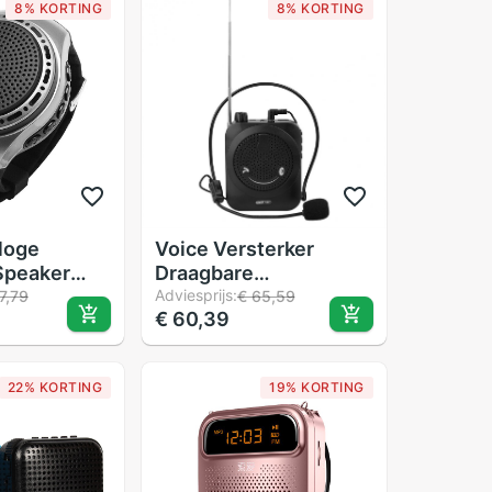
8% KORTING
8% KORTING
loge
Voice Versterker
Speaker
Draagbare
Radio FM
Professionele Leraar
Adviesprijs:
7,79
€ 65,59
€ 60,39
Outdoor
Microfoon Megafoon
ing LED
met FM Herhalen en
 32GB
Muziekspeler Gebruik
22% KORTING
19% KORTING
aart
voor Coaches Gidsen