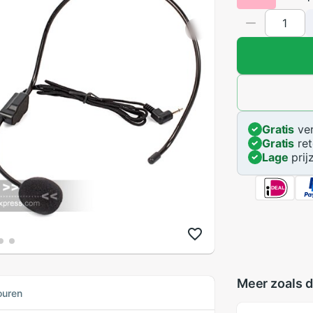
Gratis
ver
Gratis
ret
Lage
prij
Meer zoals d
ouren