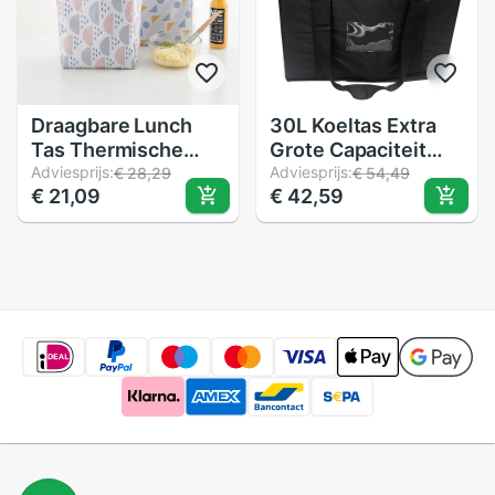
Draagbare Lunch
30L Koeltas Extra
Tas Thermische
Grote Capaciteit
Geïsoleerde Lunch
Adviesprijs:
Thermische Zak
Adviesprijs:
€ 28,29
€ 54,49
€ 21,09
€ 42,59
Box Tote Koeltas
Oxford Dikker
Bento Pouch Lunch
Picknick Lunch Tas
Container School
Bolsa Termica
Voedsel Opslag
Zakken