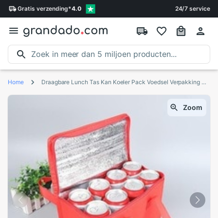
Gratis
verzending
*
4.0
24/7 service
Home
Draagbare Lunch Tas Kan Koeler Pack Voedsel Verpakking Container Thermische Geïsoleerde Lunch Tas Non-woven Doek Milieuvriendelijke Voedsel Opslag
Zoom