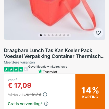
Draagbare Lunch Tas Kan Koeler Pack
Voedsel Verpakking Container Thermische
Geïsoleerde Lunch Tas Non-woven Doek
Meerdere varianten
Geverifieerde winkelreviews
Milieuvriendelijke Voedsel Opslag
vanaf
€ 17,09
14%
€ 19,79
Adviesprijs:
KORTING
Gratis verzending
*