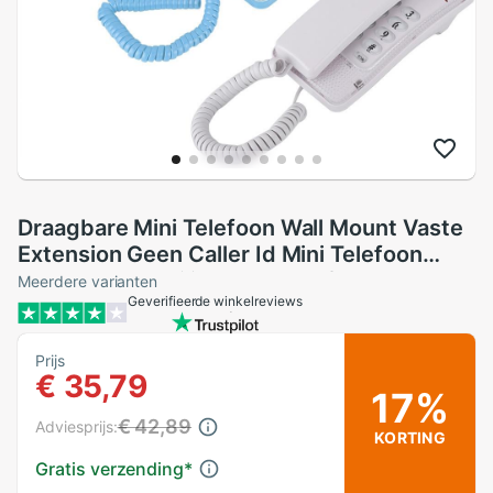
Draagbare Mini Telefoon Wall Mount Vaste
Extension Geen Caller Id Mini Telefoon
Voor Hotel Familie Home Telefon Haus
Meerdere varianten
Geverifieerde winkelreviews
Telefones
Prijs
€ 35,79
17%
€ 42,89
Adviesprijs:
KORTING
Gratis verzending
*