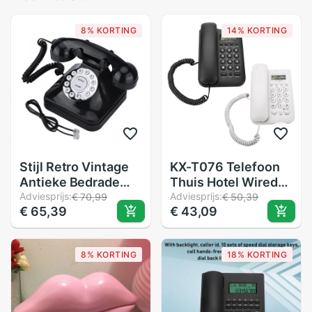
8% KORTING
14% KORTING
Stijl Retro Vintage
KX-T076 Telefoon
Antieke Bedrade
Thuis Hotel Wired
Telefoon Vaste
Adviesprijs:
Desktop Muur
Adviesprijs:
€ 70,99
€ 50,39
€ 65,39
€ 43,09
Nummers Opslag
Telefoon Kantoor
Wijzerplaat Retro
Vaste Telefoon
Telefoon Vaste
Zwart Wit
8% KORTING
18% KORTING
Telefoon