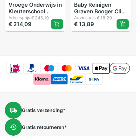
Vroege Onderwijs in
Baby Reinigen
Kleuterschool
Graven Booger Clip
Balans Paden voor
Adviesprijs:
Baby Schoonmaken
Adviesprijs:
€ 246,19
€ 18,29
€ 214,09
€ 13,89
Kinderen Balans
Oor Neus Navel
Balken voor Baby
Veiligheid Pincet
Stap-een-Logs
Veiligheid Tang
Baby Zintuiglijke
Schoonmaakproducten
Training apparatuur
Gratis
verzending
*
Gratis
retourneren
*