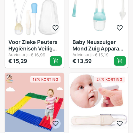
Voor Zieke Peuters
Baby Neuszuiger
Hygiënisch Veilig
Mond Zuig Apparaat
Booger Remover
Adviesprijs:
Neus Cleaner
Adviesprijs:
€ 16,99
€ 15,19
€ 15,29
€ 13,59
Helpen Kind
Kinderen
Ademen Baby
Huishouden
Neuszuiger Sanitair
Cleaning Neus
13% KORTING
24% KORTING
Tool Mond Zuig
Artefact Voor Baby
Neus Cleaner
Baby Care Levert