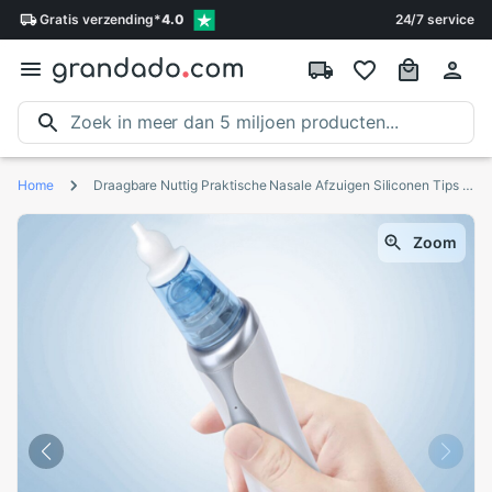
Gratis
verzending
*
4.0
24/7 service
Home
Draagbare Nuttig Praktische Nasale Afzuigen Siliconen Tips Neus Cleaners Oplaadbare Cleaners
Zoom