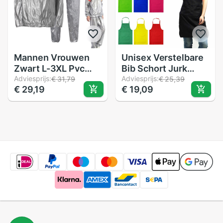
Mannen Vrouwen
Unisex Verstelbare
Zwart L-3XL Pvc
Bib Schort Jurk
Fitness Afslanken
Adviesprijs:
Plain Schort
Adviesprijs:
€ 31,79
€ 25,39
€ 29,19
€ 19,09
Verlies Gewicht
Waterdichte Olie
Zweet Pak Sauna
Proof Pvc Voorvak
Workout Pak
Chefs Butchers Bbq
Oefening Gym
Thuis Keuken Cook
Calorieën Brander
Craft