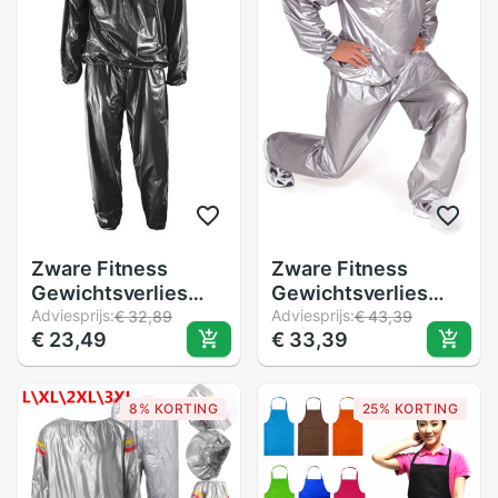
Zware Fitness
Zware Fitness
Gewichtsverlies
Gewichtsverlies
Zweet Sauna Pak
Adviesprijs:
Zweet Sauna Pak
Adviesprijs:
€ 32,89
€ 43,39
€ 23,49
€ 33,39
Oefening Gym Anti-
Oefening Gym Anti-
Rip Zwart
Rip Zilver
8% KORTING
25% KORTING