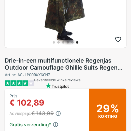
Drie-in-een multifunctionele Regenjas
Outdoor Camouflage Ghillie Suits Regen
Jas Poncho Mantel Duurzaam Vissen
Art.nr:
AC-LMO0RWX6GM7
Geverifieerde winkelreviews
Camping regenkleding
Prijs
€ 102,89
29%
€ 143,99
Adviesprijs:
KORTING
Gratis verzending
*