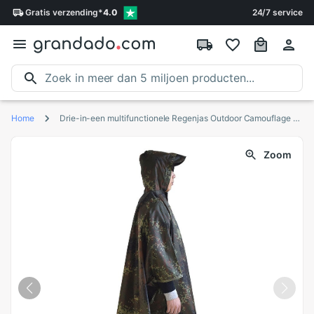
Gratis
verzending
*
4.0
24/7 service
Home
Drie-in-een multifunctionele Regenjas Outdoor Camouflage Ghillie Suits Regen Jas Poncho Mantel Duurzaam Vissen Camping regenkleding
Zoom