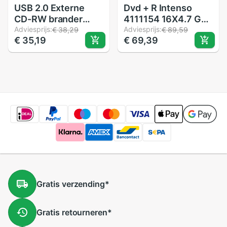
USB 2.0 Externe
Dvd + R Intenso
CD-RW brander
4111154 16X4.7 Gb
DVD-R combo
Adviesprijs:
25 Stuks
Adviesprijs:
€ 38,29
€ 89,59
€ 35,19
€ 69,39
speler drive Super
drive datakabel,
power kabel voor
Apple Mac Macbook
Air Pro
Gratis
verzending
*
Gratis
retourneren
*