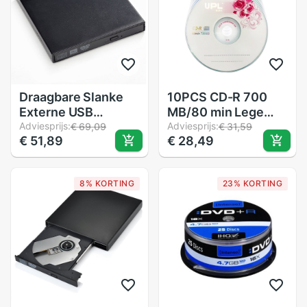
Draagbare Slanke
10PCS CD-R 700
Externe USB
MB/80 min Lege
DVDROM DVDRW
Adviesprijs:
Schijf Grade EEN
Adviesprijs:
€ 69,09
€ 31,59
€ 51,89
€ 28,49
Brander Writer
52X Multispeed
Optische Drive Voor
Muziek CD Schijf
Laptop Netbook
8% KORTING
23% KORTING
Notebook PC Black