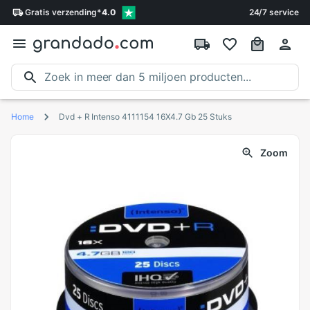
Gratis
verzending
*
4.0
24/7 service
Home
Dvd + R Intenso 4111154 16X4.7 Gb 25 Stuks
Zoom