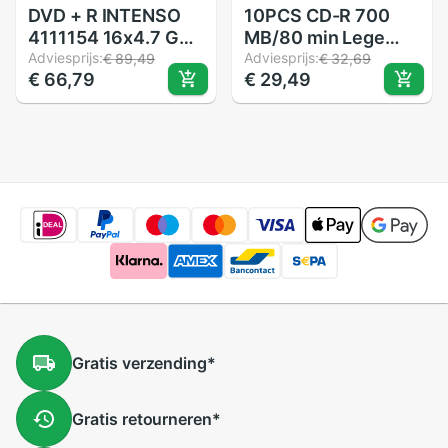
DVD + R INTENSO
10PCS CD-R 700
4111154 16x4.7 GB
MB/80 min Lege
25 stuks
Adviesprijs:
Schijf Grade EEN
Adviesprijs:
€ 89,49
€ 32,69
€ 66,79
€ 29,49
52X Multispeed
Muziek CD Schijf
Gratis
verzending
*
Gratis
retourneren
*