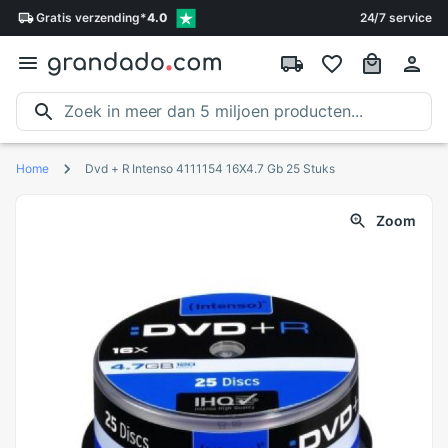
Gratis
verzending
*
4.0
24/7 service
Home
Dvd + R Intenso 4111154 16X4.7 Gb 25 Stuks
Zoom