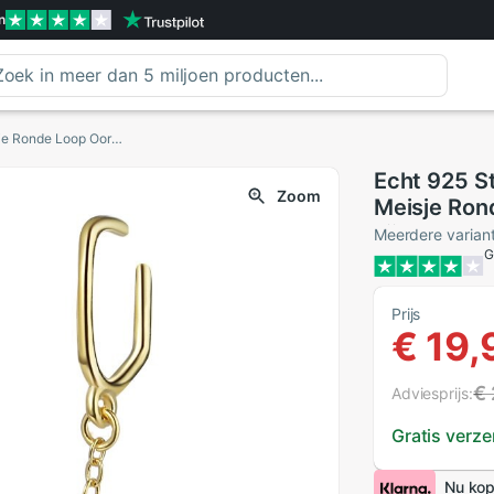
n
Echt 925 Sterling Zilveren Oorbellen Vrouwen Meisje Ronde Loop Oorbellen Lange Oor Keten Lijn Party Sieraden Brincos
Echt 925 S
Zoom
Meisje Ron
Lijn Party 
Meerdere varian
G
Prijs
€ 19,
€ 
Adviesprijs:
Gratis verz
Nu kop