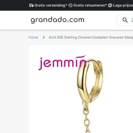
Gratis
verzending
*
Gratis
retourneren
*
Lage
prijze
Home