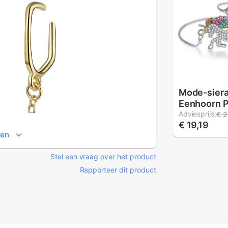
Mode-sier
Eenhoorn P
Kristallen 
Adviesprijs:
€ 2
€ 19,19
Zilveren Kr
ien
Armband K
Harten Lie
Stel een vraag over het product
Moederda
Rapporteer dit product