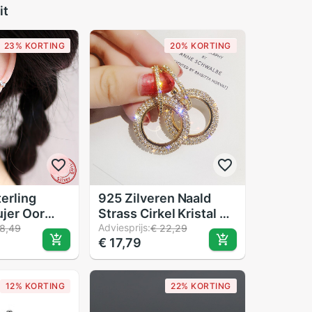
it
23% KORTING
20% KORTING
erling
925 Zilveren Naald
ujer Oor
Strass Cirkel Kristal Uit
rbellen
Oostenrijkse
Adviesprijs:
8,49
€ 22,29
€ 17,79
Keten
Temperament
stal Clips
Persoonlijkheid Wilde
o Sieraden
Oorbellen Voor Vrouw
12% KORTING
22% KORTING
wen
Kerstcadeaus