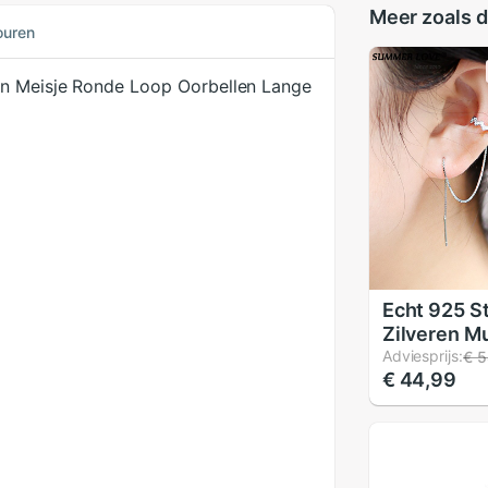
Meer zoals d
ouren
en Meisje Ronde Loop Oorbellen Lange
Echt 925 St
Zilveren M
Manchet Oo
Adviesprijs:
€ 5
€ 44,99
met Lange 
Kwastje Kri
Brinco Boh
voor Vrou