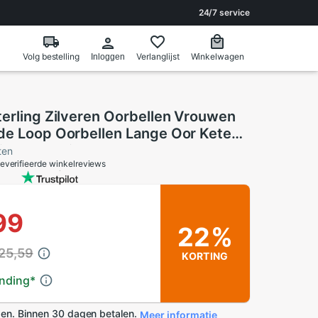
24/7 service
Volg bestelling
Verlanglijst
Winkelwagen
Inloggen
terling Zilveren Oorbellen Vrouwen
de Loop Oorbellen Lange Oor Keten
Sieraden Brincos
ten
everifieerde winkelreviews
99
22%
25,59
KORTING
ending
*
en. Binnen 30 dagen betalen.
Meer informatie