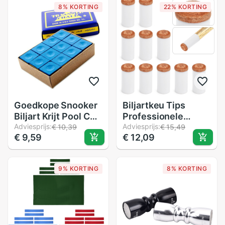
8% KORTING
22% KORTING
Goedkope Snooker
Biljartkeu Tips
Biljart Krijt Pool Cue
Professionele
Stick Biljart No-Slip
Adviesprijs:
Snooker Levert
Adviesprijs:
€ 10,39
€ 15,49
€ 9,59
€ 12,09
Krijt Indoor Sport
Harde Plastic Keu
Accessoires
Adereindhulzen
Biljartkeu Hoofd
9% KORTING
8% KORTING
12Mm/13Mm