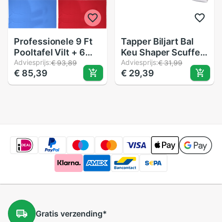
Professionele 9 Ft
Tapper Biljart Bal
Pooltafel Vilt + 6
Keu Shaper Scuffer
Vilt Strips Biljart
Adviesprijs:
Tapper 3 In 1
Adviesprijs:
€ 93,89
€ 31,99
€ 85,39
€ 29,39
Snooker Doek
Kegelvorm Pool Cue
Voelde Voor 9 Voet
Tip Prik Keu voor
Tafel 0.6 Mm biljart
Snooker
Accessoires
Accessoires
Gratis
verzending
*