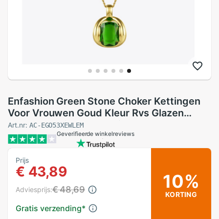
Enfashion Green Stone Choker Kettingen
Voor Vrouwen Goud Kleur Rvs Glazen
Hanger Ketting Mode-sieraden P3115
Art.nr:
AC-EGO53XEWLEM
Geverifieerde winkelreviews
Prijs
€ 43,89
10%
€ 48,69
Adviesprijs:
KORTING
Gratis verzending
*