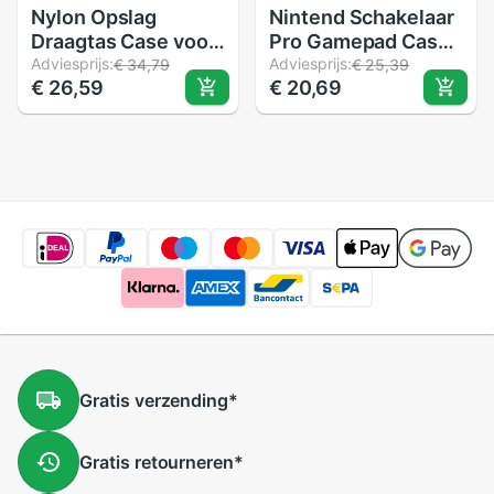
Nylon Opslag
Nintend Schakelaar
Draagtas Case voor
Pro Gamepad Case
Sony NW-WS623
Adviesprijs:
Tas Beschermhoes
Adviesprijs:
€ 34,79
€ 25,39
€ 26,59
€ 20,69
Bluetooth Headset
Hard Shell Cover
Beengeleiding
Draagtas Voor
Oortelefoon
Nintend Schakelaar
Beschermhoes
Pro Controller
Accessoires
Gratis
verzending
*
Gratis
retourneren
*