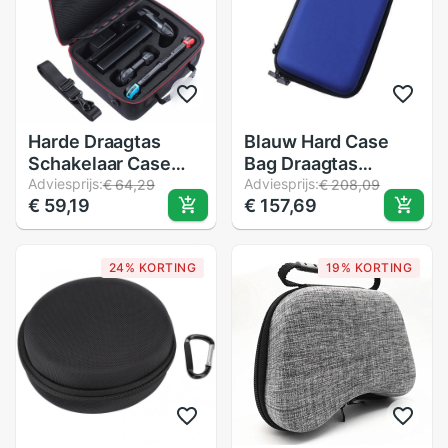
Harde Draagtas
Blauw Hard Case
Schakelaar Case
Bag Draagtas
Tas Compatibel Met
Adviesprijs:
Mouwen voor
Adviesprijs:
€ 64,29
€ 208,09
€ 59,19
€ 157,69
Nintendo Switch
Nintendo DSL NDS
Systeem
Lite
Nintendoswitch
24% KORTING
19% KORTING
Nintend Schakelaar,
Travel Case Pro
Controller