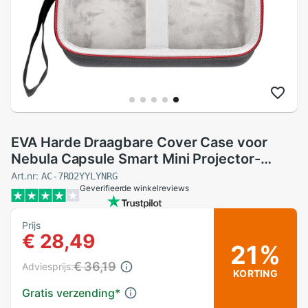
EVA Harde Draagbare Cover Case voor
Nebula Capsule Smart Mini Projector-
Reizen Beschermende Draagtas
Art.nr:
AC-7RO2YYLYNRG
Geverifieerde winkelreviews
Prijs
€ 28,49
21%
€ 36,19
Adviesprijs:
KORTING
Gratis verzending
*