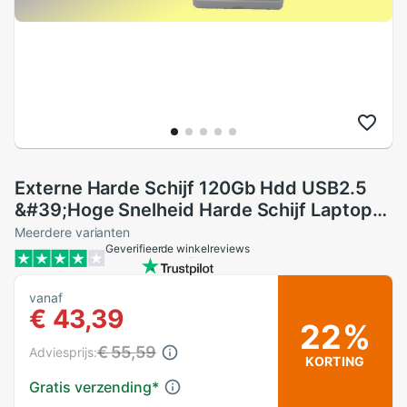
Externe Harde Schijf 120Gb Hdd USB2.5
&#39;Hoge Snelheid Harde Schijf Laptop
Desktop Hd Externo 250G Disco duro
Meerdere varianten
Geverifieerde winkelreviews
Externo
vanaf
€ 43,39
22%
€ 55,59
Adviesprijs:
KORTING
Gratis verzending
*