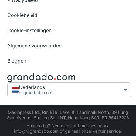
Privacybeleid
Cookiebeleid
Cookie-instellingen
Algemene voorwaarden
Bloggen
Nederlands
nl.grandado.com
Mediapress Ltd.
,
Rm 816, Level 8, Landmark North, 39 Lung
Sum Avenue, Sheung Shui NT, Hong Kong SAR
,
BR 65413206
Hulp nodig? Neem contact met ons op via
info@nl.grandado.com of ga naar onze
klantenservice
.