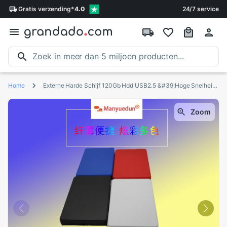
Gratis
verzending
*
4.0
24/7 service
Home
Externe Harde Schijf 120Gb Hdd USB2.5 &#39;Hoge Snelheid Harde Schijf Laptop Desktop Hd Externo 250G Disco duro Externo
Zoom