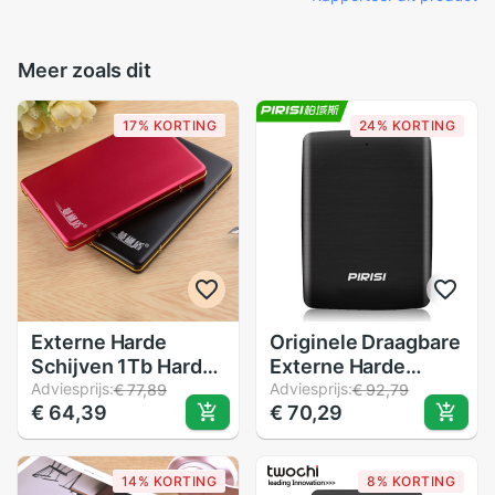
Meer zoals dit
17% KORTING
24% KORTING
Externe Harde
Originele Draagbare
Schijven 1Tb Harde
Externe Harde
Schijf USB2.0 Disco
Adviesprijs:
Schijf Disco Duro
Adviesprijs:
€ 77,89
€ 92,79
€ 64,39
€ 70,29
Duro Externo
Externo 500 Gb
Opslag Apparaten
High Speed USB3.0
Laptop Desktop Hd
Externe Opslag
14% KORTING
8% KORTING
Externo 160Gb Hdd
Schijf Hdd Voor Pc/