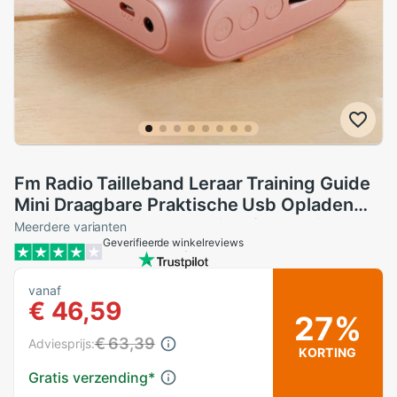
Fm Radio Tailleband Leraar Training Guide
Mini Draagbare Praktische Usb Opladen
Stabiele Met Bedrade Microfoon Voice
Meerdere varianten
Geverifieerde winkelreviews
Versterker
vanaf
€ 46,59
27%
€ 63,39
Adviesprijs:
KORTING
Gratis verzending
*