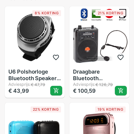
8% KORTING
21% KORTING
U6 Polshorloge
Draagbare
Bluetooth Speaker
Bluetooth
Kaart met Radio FM
Adviesprijs:
Megafoon Voice
Adviesprijs:
€ 47,79
€ 126,79
€ 43,99
€ 100,59
Draagbare Outdoor
Versterker Booster
Sport Running LED
Headset Microfoon
Kleurrijke 32GB
Luidspreker MP3
22% KORTING
19% KORTING
Geheugenkaart
Speler Fm Radio
Leraar Gids