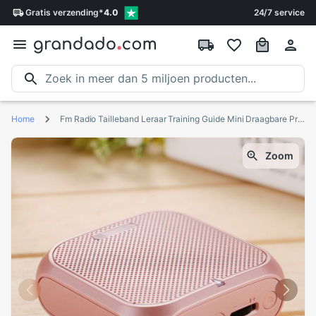
Gratis
verzending
*
4.0
24/7 service
Home
Fm Radio Tailleband Leraar Training Guide Mini Draagbare Praktische Usb Opladen Stabiele Met Bedrade Microfoon Voice Versterker
Zoom