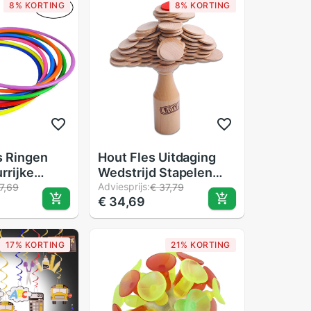
8% KORTING
8% KORTING
s Ringen
Hout Fles Uitdaging
rrijke
Wedstrijd Stapelen
tijk Kids
Entertainment Stapel
Adviesprijs:
7,69
€ 37,79
€ 34,69
Voor School
Up Balans Training
aval Tuin
Spel Voor
utdoor 15
Volwassenen Club
17% KORTING
21% KORTING
Kids Party Bar