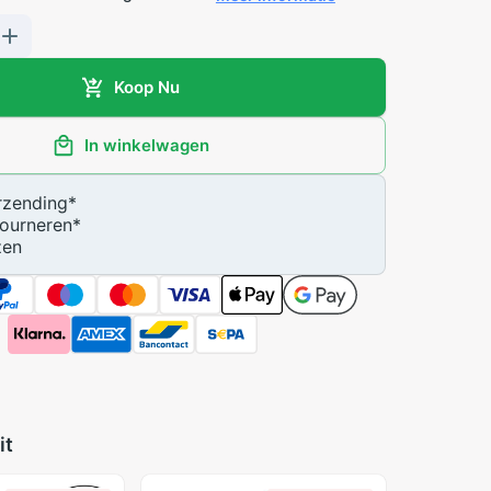
Koop Nu
In winkelwagen
zending
*
ourneren
*
zen
it