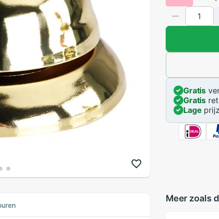
Gratis
ver
Gratis
ret
Lage
prij
Meer zoals d
ouren