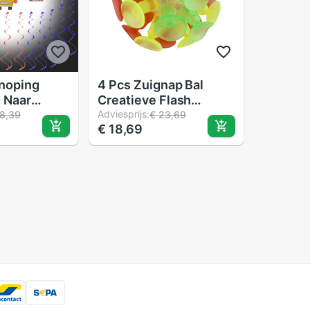
noping
4 Pcs Zuignap Bal
g Naar
Creatieve Flash
ty Photo
Luminescentie
Adviesprijs:
8,39
€ 23,69
€ 18,69
s Voor
Grappige Veelkleurige
 Van School
Interactieve Voor
 Decor
Kinderen Spelen
Kinderen