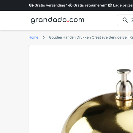
Gratis
verzending
*
Gratis
retourneren
*
Lage
prijze
Home