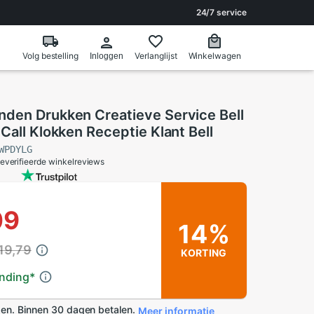
24/7 service
Volg bestelling
Verlanglijst
Winkelwagen
Inloggen
den Drukken Creatieve Service Bell
Call Klokken Receptie Klant Bell
WPDYLG
everifieerde winkelreviews
09
14%
19,79
KORTING
ending
*
en. Binnen 30 dagen betalen.
Meer informatie