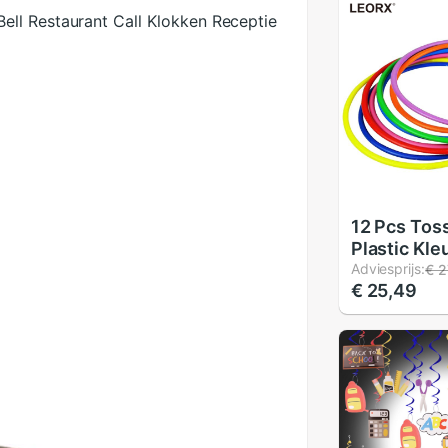
ll Restaurant Call Klokken Receptie
)
12 Pcs Tos
Plastic Kleu
Agility Prak
Adviesprijs:
€ 2
€ 25,49
Ring Toss 
Indoor Carn
Backyard O
Cm