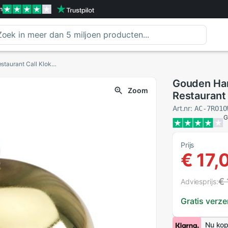
n
Gouden Handen Drukken Creatieve Service Bell Restaurant Call Klokken Receptie Klant Bell
Gouden Han
Zoom
Restaurant 
Art.nr:
AC-7RO1O
G
Prijs
€ 17,
€ 
Adviesprijs:
Gratis verz
Nu kop