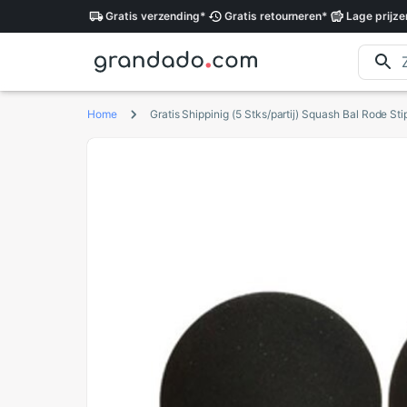
Gratis
verzending
*
Gratis
retourneren
*
Lage
prijze
Home