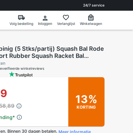
24/7 service
Volg bestelling
Verlanglijst
Winkelwagen
Inloggen
pinig (5 Stks/partij) Squash Bal Rode
ort Rubber Squash Racket Bal
 Taiwan
ten
everifieerde winkelreviews
19
13%
 58,89
KORTING
ending
*
en. Binnen 30 dagen betalen.
Meer informatie