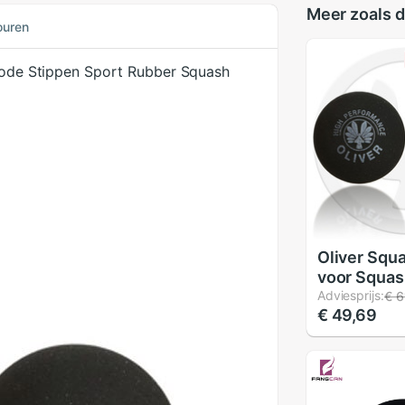
Meer zoals d
ouren
 Rode Stippen Sport Rubber Squash
Oliver Squ
voor Squas
Drie Versch
Adviesprijs:
€ 6
€ 49,69
Snelheden