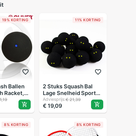
it
19% KORTING
11% KORTING
ash Ballen
2 Stuks Squash Bal
h Racket,
Lage Snelheid Sport
illende
Rubber Ballen Gele
Adviesprijs:
1,19
€ 21,39
€ 19,09
Stippen Professionele
Speler Concurrentie
Duurzaam Squash
8% KORTING
8% KORTING
Accessoire Rubberen
Bal