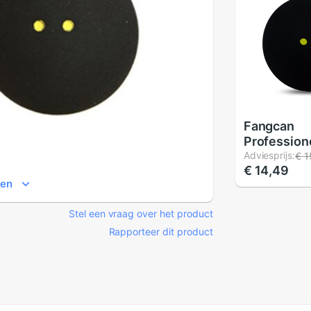
Fangcan
Profession
Geel Dot S
Adviesprijs:
€ 1
€ 14,49
Twee Gele 
ien
Lage Snelh
Rubberen B
Stel een vraag over het product
Toernooi
Geavancee
Rapporteer dit product