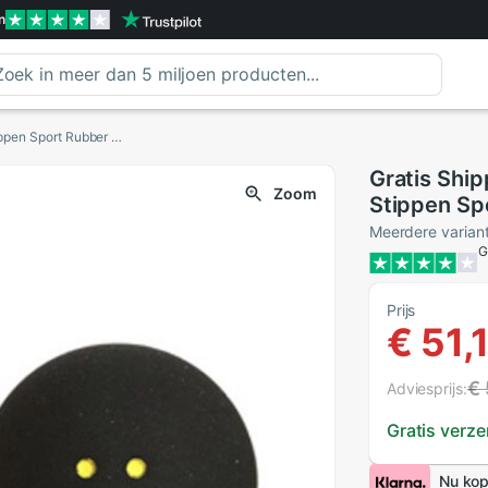
n
Gratis Shippinig (5 Stks/partij) Squash Bal Rode Stippen Sport Rubber Squash Racket Bal Gemaakt In Taiwan
Gratis Ship
Zoom
Stippen Sp
Gemaakt In
Meerdere varian
G
Prijs
€ 51,
€
Adviesprijs:
Gratis verz
Nu kop