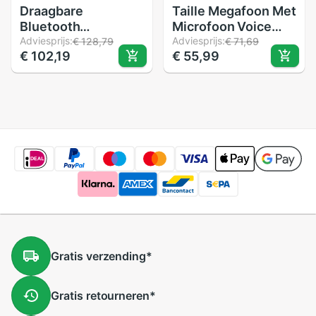
Draagbare
Taille Megafoon Met
Bluetooth
Microfoon Voice
Megafoon Voice
Adviesprijs:
Versterker Booster
Adviesprijs:
€ 128,79
€ 71,69
€ 102,19
€ 55,99
Versterker Booster
Luidspreker MP3
Headset Microfoon
Speaker FM Radio
Luidspreker MP3
Voor Leraar Tour
Speler Fm Radio
Guide Sales
Leraar Gids
Promotion
Gratis
verzending
*
Gratis
retourneren
*