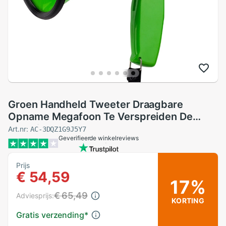
Groen Handheld Tweeter Draagbare
Opname Megafoon Te Verspreiden De
Megafoon
Art.nr:
AC-3DQZ1G9J5Y7
Geverifieerde winkelreviews
Prijs
€ 54,59
17%
€ 65,49
Adviesprijs:
KORTING
Gratis verzending
*