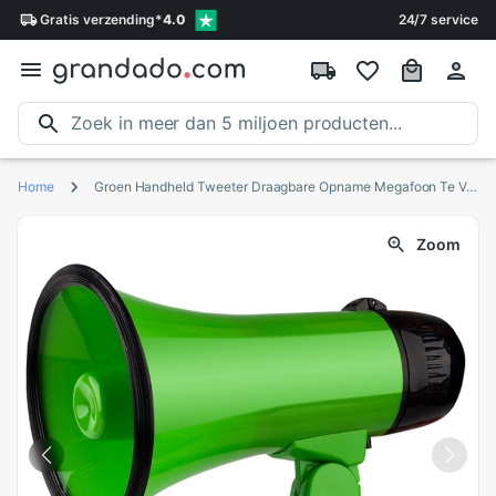
Gratis
verzending
*
4.0
24/7 service
Home
Groen Handheld Tweeter Draagbare Opname Megafoon Te Verspreiden De Megafoon
Zoom