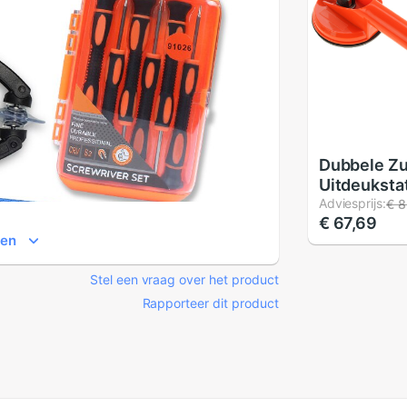
Dubbele Z
Uitdeuksta
Handvat Re
Adviesprijs:
€ 8
€ 67,69
Tool voor
ien
PC/Laptop
TV, diamete
Stel een vraag over het product
Rapporteer dit product