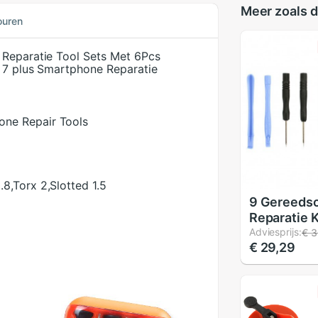
Meer zoals d
ouren
 Reparatie Tool Sets Met 6Pcs
8 7 plus Smartphone Reparatie
one Repair Tools
.8,Torx 2,Slotted 1.5
9 Gereeds
Reparatie K
Voor Smar
Adviesprijs:
€ 3
€ 29,29
Mobiele Te
Iphone 7