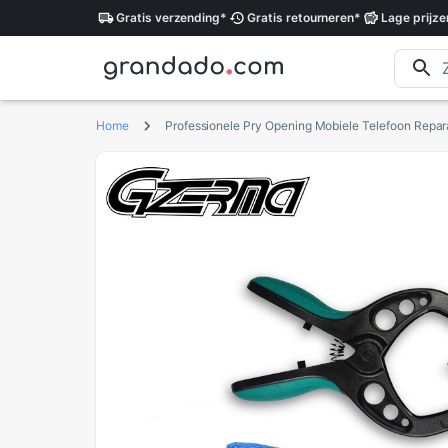
Gratis
verzending
*
Gratis
retourneren
*
Lage
prijze
Home