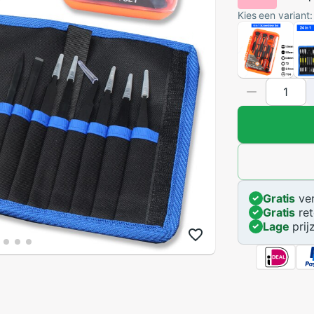
Kies een variant:
Gratis
ver
Gratis
ret
Lage
prij