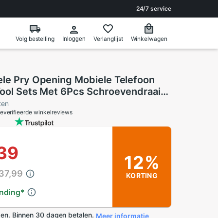
24/7 service
Volg bestelling
Verlanglijst
Winkelwagen
Inloggen
ele Pry Opening Mobiele Telefoon
Tool Sets Met 6Pcs Schroevendraaier
hone 11 Pro X 8 7 plus Smartphone
ten
everifieerde winkelreviews
,39
12%
37,99
KORTING
ending
*
en. Binnen 30 dagen betalen.
Meer informatie