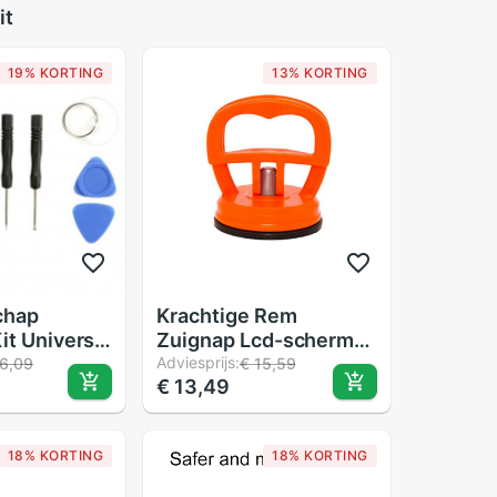
it
19% KORTING
13% KORTING
chap
Krachtige Rem
it Universal
Zuignap Lcd-scherm
tphones En
Mobiele Telefoon
Adviesprijs:
6,09
€ 15,59
€ 13,49
lefoons
Demontage Tool Zuig
Screen Mobiele
Telefoon Reparatie
18% KORTING
18% KORTING
Tool Accessoires