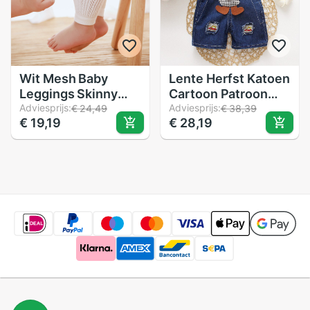
Wit Mesh Baby
Lente Herfst Katoen
Leggings Skinny
Cartoon Patroon
Solid Roze Baby
Adviesprijs:
Kinderen Jongens
Adviesprijs:
€ 24,49
€ 38,39
€ 19,19
€ 28,19
Meisje Broek Peuter
Meisjes Mode
Kind Breien Broek
Denim Hemdje
Ademend 0-4T
Broek 0-4 Jaar Kid
jongen Kleding
Algehele Lange
broek