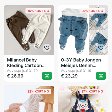
16% KORTING
25% KORTING
Milancel Baby
0-3Y Baby Jongen
Kleding Cartoon
Meisjes Denim
Stijl Legging Voor
Adviesprijs:
Broek Peuter Kid
Adviesprijs:
€ 31,79
€ 31,19
€ 26,69
€ 23,29
Meisjes Koreaanse
Bear Sweatpant
Baby Jongens
Joggers Elastische
Leggings
Bodems Broek
22% KORTING
27% KORTING