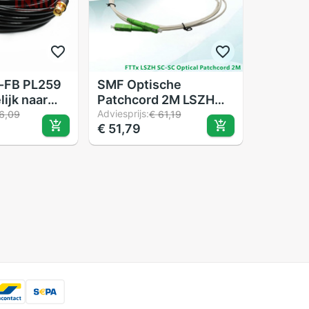
D-FB PL259
SMF Optische
ijk naar
Patchcord 2M LSZH
 twee
SC/Apc-SC/Apc 5
Adviesprijs:
6,09
€ 61,19
€ 51,79
eater
stuks
tenne kabel