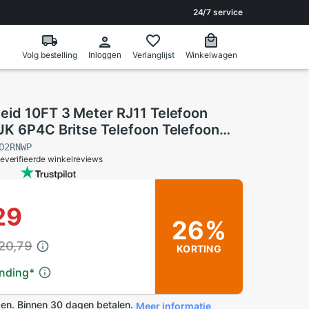
24/7 service
Volg bestelling
Verlanglijst
Winkelwagen
Inloggen
eid 10FT 3 Meter RJ11 Telefoon
UK 6P4C Britse Telefoon Telefoon
m Line Kabel
O2RNWP
everifieerde winkelreviews
29
26%
20,79
KORTING
ending
*
en. Binnen 30 dagen betalen.
Meer informatie