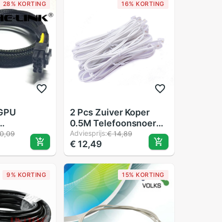
28% KORTING
16% KORTING
GPU
2 Pcs Zuiver Koper
0.5M Telefoonsnoer
l K2 K1
Kabel Draad
Adviesprijs:
0,09
€ 14,89
€ 12,49
Verbinding 6P4C RJ11
0/R730XD
Dsl Modem Fax
Telefoon Om Muur
9% KORTING
15% KORTING
zwart Voor Telefoon