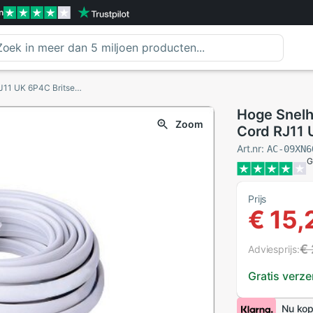
n
Hoge Snelheid 10FT 3 Meter RJ11 Telefoon Cord RJ11 UK 6P4C Britse Telefoon Telefoon ADSL Modem Line Kabel
Hoge Snelh
Zoom
Cord RJ11 
ADSL Mode
Art.nr:
AC-09XN6
G
Prijs
€ 15,
€ 
Adviesprijs:
Gratis verz
Nu kop