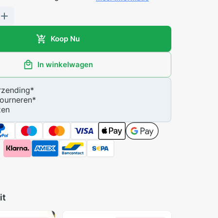
Koop Nu
In winkelwagen
zending
*
ourneren
*
zen
it