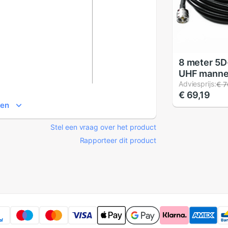
8 meter 5
UHF mannel
SMA MALE
Adviesprijs:
€ 7
€ 69,19
manier rep
ien
outdoor an
Stel een vraag over het product
Rapporteer dit product