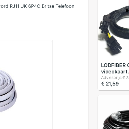
Cord RJ11 UK 6P4C Britse Telefoon
LODFIBER 
videokaart
stroomkabe
Adviesprijs:
€ 3
€ 21,59
voor Dell
R730/R72
0N08NH