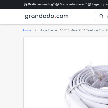
Gratis
verzending
*
Gratis
retourneren
*
Lage
prijze
Home